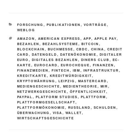
KATEGORIEN
FORSCHUNG
,
PUBLIKATIONEN
,
VORTRÄGE
,
WEBLOG
SCHLAGWÖRTER
AMAZON
,
AMERICAN EXPRESS
,
APP
,
APPLE PAY
,
BEZAHLEN
,
BEZAHLSYSTEME
,
BITCOIN
,
BLOCKCHAIN
,
BUCHMESSE
,
CBDC
,
CHINA
,
CREDIT
CARD
,
DATENGELD
,
DATENÖKONOMIE
,
DIGITALER
EURO
,
DIGITALES BEZAHLEN
,
DINERS CLUB
,
EC-
KARTE
,
EUROCARD
,
EUROCHEQUE
,
FINANZEN
,
FINANZMEDIEN
,
FINTECH
,
IBM
,
INFRASTRUKTUR
,
KREDITKARTE
,
KREDITWÜRDIGKEIT
,
KRYPTOWÄHRUNG
,
LEIPZIG
,
MASTERCARD
,
MEDIENGESCHICHTE
,
MEDIENTHEORIE
,
MIR
,
NETZWERKGESCHICHTE
,
ÖFFENTLICHKEIT
,
PAYPAL
,
PLATFORM STUDIES
,
PLATTFORM
,
PLATTFORMGESELLSCHAFT
,
PLATTFORMÖKONOMIE
,
RUSSLAND
,
SCHULDEN
,
ÜBERWACHUNG
,
VISA
,
WALLET
,
WIRTSCHAFTSGESCHICHTE