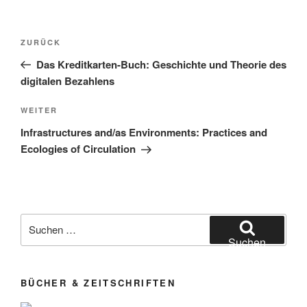
Beitragsnavigation
Vorheriger
ZURÜCK
Beitrag
Das Kreditkarten-Buch: Geschichte und Theorie des
digitalen Bezahlens
Nächster
WEITER
Beitrag
Infrastructures and/as Environments: Practices and
Ecologies of Circulation
Suchen
nach:
Suchen
BÜCHER & ZEITSCHRIFTEN