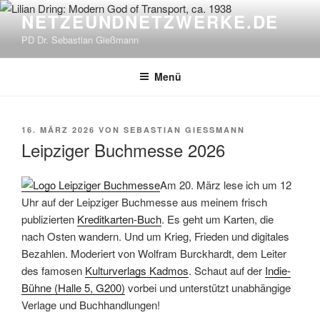
Zum
NETZEUNDNETZWERKE.DE
Inhalt
PD Dr. Sebastian Gießmann
springen
Menü
VERÖFFENTLICHT
16. MÄRZ 2026
VON
SEBASTIAN GIESSMANN
AM
Leipziger Buchmesse 2026
Am 20. März lese ich um 12
Uhr auf der Leipziger Buchmesse aus meinem frisch
publizierten
Kreditkarten-Buch
. Es geht um Karten, die
nach Osten wandern. Und um Krieg, Frieden und digitales
Bezahlen. Moderiert von Wolfram Burckhardt, dem Leiter
des famosen
Kulturverlags Kadmos
. Schaut auf der
Indie-
Bühne (Halle 5, G200)
vorbei und unterstützt unabhängige
Verlage und Buchhandlungen!