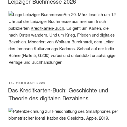
Leipziger Buchmesse 2026
The
Credit
Am 20. März lese ich um 12
Card
Uhr auf der Leipziger Buchmesse aus meinem frisch
Book
publizierten
Kreditkarten-Buch
. Es geht um Karten, die
–
nach Osten wandern. Und um Krieg, Frieden und digitales
History
Bezahlen. Moderiert von Wolfram Burckhardt, dem Leiter
and
des famosen
Kulturverlags Kadmos
. Schaut auf der
Indie-
Theory
Bühne (Halle 5, G200)
vorbei und unterstützt unabhängige
of
Verlage und Buchhandlungen!
Digital
Payments“
VERÖFFENTLICHT
14. FEBRUAR 2026
AM
Das Kreditkarten-Buch: Geschichte und
Theorie des digitalen Bezahlens