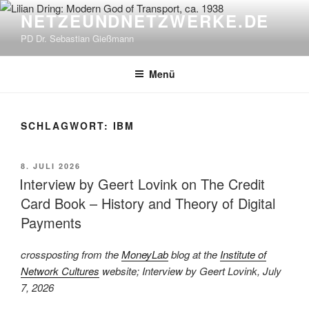
Zum
NETZEUNDNETZWERKE.DE
Inhalt
PD Dr. Sebastian Gießmann
springen
Menü
SCHLAGWORT:
IBM
VERÖFFENTLICHT
8. JULI 2026
AM
Interview by Geert Lovink on The Credit
Card Book – History and Theory of Digital
Payments
crossposting from the
MoneyLab
blog at the
Institute of
Network Cultures
website; Interview by Geert Lovink, July
7, 2026