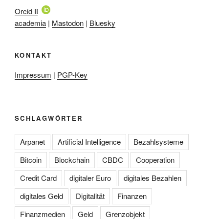
Orcid ID
academia
|
Mastodon
|
Bluesky
KONTAKT
Impressum
|
PGP-Key
SCHLAGWÖRTER
Arpanet
Artificial Intelligence
Bezahlsysteme
Bitcoin
Blockchain
CBDC
Cooperation
Credit Card
digitaler Euro
digitales Bezahlen
digitales Geld
Digitalität
Finanzen
Finanzmedien
Geld
Grenzobjekt