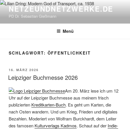
Zum
NETZEUNDNETZWERKE.DE
Inhalt
PD Dr. Sebastian Gießmann
springen
Menü
SCHLAGWORT:
ÖFFENTLICHKEIT
VERÖFFENTLICHT
16. MÄRZ 2026
AM
Leipziger Buchmesse 2026
Am 20. März lese ich um 12
Uhr auf der Leipziger Buchmesse aus meinem frisch
publizierten
Kreditkarten-Buch
. Es geht um Karten, die
nach Osten wandern. Und um Krieg, Frieden und digitales
Bezahlen. Moderiert von Wolfram Burckhardt, dem Leiter
des famosen
Kulturverlags Kadmos
. Schaut auf der
Indie-