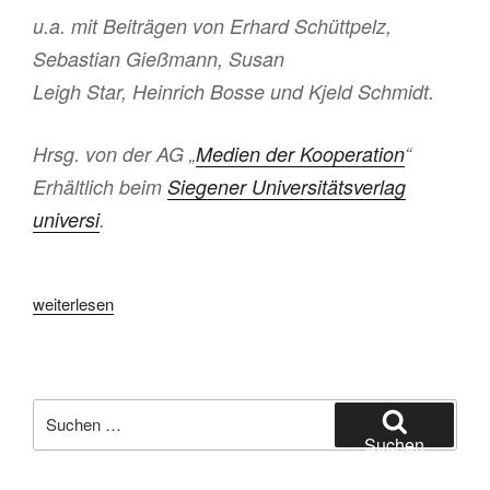
u.a. mit Beiträgen von Erhard Schüttpelz,
Sebastian Gießmann, Susan
Leigh Star, Heinrich Bosse und Kjeld Schmidt.
Hrsg. von der AG „
Medien der Kooperation
“
Erhältlich beim
Siegener Universitätsverlag
universi
.
„Navigationen
weiterlesen
–
Medien
der
Kooperation“
Suchen
nach:
Suchen