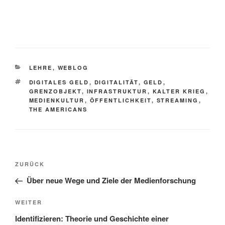
KATEGORIEN
LEHRE
,
WEBLOG
SCHLAGWÖRTER
DIGITALES GELD
,
DIGITALITÄT
,
GELD
,
GRENZOBJEKT
,
INFRASTRUKTUR
,
KALTER KRIEG
,
MEDIENKULTUR
,
ÖFFENTLICHKEIT
,
STREAMING
,
THE AMERICANS
Beitragsnavigation
Vorheriger
ZURÜCK
Beitrag
Über neue Wege und Ziele der Medienforschung
Nächster
WEITER
Beitrag
Identifizieren: Theorie und Geschichte einer