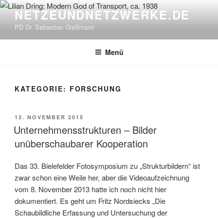
Zum
NETZEUNDNETZWERKE.DE
Inhalt
PD Dr. Sebastian Gießmann
springen
Menü
KATEGORIE:
FORSCHUNG
VERÖFFENTLICHT
12. NOVEMBER 2015
AM
Unternehmensstrukturen – Bilder
unüberschaubarer Kooperation
Das 33. Bielefelder Fotosymposium zu „Strukturbildern“ ist
zwar schon eine Weile her, aber die Videoaufzeichnung
vom 8. November 2013 hatte ich noch nicht hier
dokumentiert. Es geht um Fritz Nordsiecks „Die
Schaubildliche Erfassung und Untersuchung der