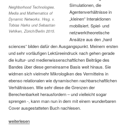
Simulationen, die
Neighborhood Technologies.
Agentenverhältnisse in
Media and Mathematics of
„kleinen“ Interaktionen
Dynamic Networks. Hrsg. v.
Tobias Harks und Sebastian
mobilisiert. Spiel- und
Vehlken, Zürich/Berlin 2015.
netzwerktheoretische
Ansätze aus den „hard
sciences“ bilden dafür den Ausgangspunkt. Meinem ersten
und sehr vorläufigen Lektüreeindruck nach gehen gerade
die kultur- und medienwissenschaftlichen Beiträge des
Bandes über diese gemeinsame Basis weit hinaus. Sie
widmen sich vielmehr Mikrologiken des Vermittelns in
ebenso relationalen wie dynamischen nachbarschaftlichen
Verhältnissen. Wie sehr diese die Grenzen der
Berechenbarkeit herausfordern – und vielleicht sogar
sprengen -, kann man nun in dem mit einem wunderbaren
Cover ausgestatteten Buch nachlesen.
„Neighborhood
weiterlesen
Technologies“