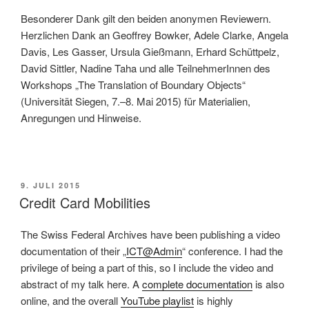
Besonderer Dank gilt den beiden anonymen Reviewern.
Herzlichen Dank an Geoffrey Bowker, Adele Clarke, Angela
Davis, Les Gasser, Ursula Gießmann, Erhard Schüttpelz,
David Sittler, Nadine Taha und alle TeilnehmerInnen des
Workshops „The Translation of Boundary Objects“
(Universität Siegen, 7.–8. Mai 2015) für Materialien,
Anregungen und Hinweise.
VERÖFFENTLICHT
9. JULI 2015
AM
Credit Card Mobilities
The Swiss Federal Archives have been publishing a video
documentation of their „
ICT@Admin
“ conference. I had the
privilege of being a part of this, so I include the video and
abstract of my talk here. A
complete documentation
is also
online, and the overall
YouTube playlist
is highly