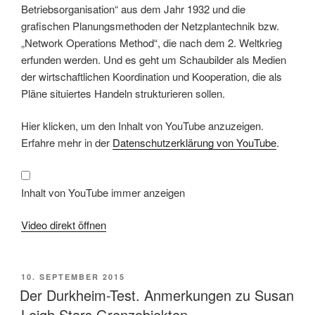
Betriebsorganisation“ aus dem Jahr 1932 und die
grafischen Planungsmethoden der Netzplantechnik bzw.
„Network Operations Method“, die nach dem 2. Weltkrieg
erfunden werden. Und es geht um Schaubilder als Medien
der wirtschaftlichen Koordination und Kooperation, die als
Pläne situiertes Handeln strukturieren sollen.
Inhalt
Hier klicken, um den Inhalt von YouTube anzuzeigen.
von
YouTube
Erfahre mehr in der
Datenschutzerklärung von YouTube
.
anzeigen
Inhalt von YouTube immer anzeigen
Video direkt öffnen
VERÖFFENTLICHT
10. SEPTEMBER 2015
AM
Der Durkheim-Test. Anmerkungen zu Susan
Leigh Stars Grenzobjekten