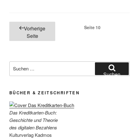
Seitennummerierung
Seite
10
Vorherige
der
Seite
Beiträge
Suchen
nach:
Suchen
BÜCHER & ZEITSCHRIFTEN
Das Kreditkarten-Buch:
Geschichte und Theorie
des digitalen Bezahlens
Kulturverlag Kadmos