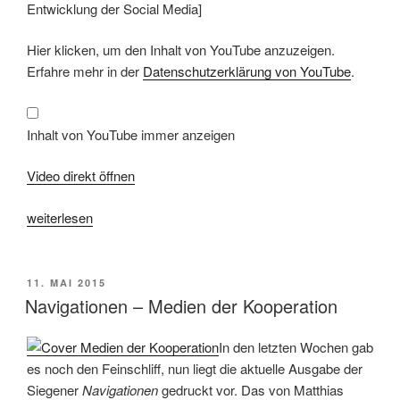
Entwicklung der Social Media]
Inhalt
Hier klicken, um den Inhalt von YouTube anzuzeigen.
von
YouTube
Erfahre mehr in der
Datenschutzerklärung von YouTube
.
anzeigen
Inhalt von YouTube immer anzeigen
Video direkt öffnen
„Vier
weiterlesen
Thesen
zur
Plattformgesellschaft
VERÖFFENTLICHT
11. MAI 2015
AM
(1)“
Navigationen – Medien der Kooperation
In den letzten Wochen gab
es noch den Feinschliff, nun liegt die aktuelle Ausgabe der
Siegener
Navigationen
gedruckt vor. Das von Matthias