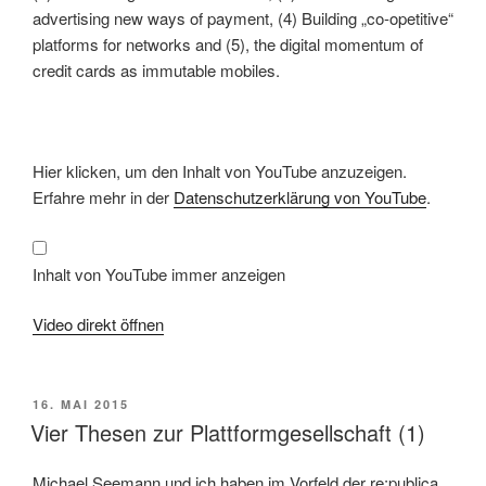
advertising new ways of payment, (4) Building „co-opetitive“
platforms for networks and (5), the digital momentum of
credit cards as immutable mobiles.
Inhalt
Hier klicken, um den Inhalt von YouTube anzuzeigen.
von
YouTube
Erfahre mehr in der
Datenschutzerklärung von YouTube
.
anzeigen
Inhalt von YouTube immer anzeigen
Video direkt öffnen
VERÖFFENTLICHT
16. MAI 2015
AM
Vier Thesen zur Plattformgesellschaft (1)
Michael Seemann und ich haben im Vorfeld der re:publica