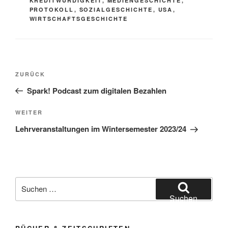
KREDITWÜRDIGKEIT
,
MEDIENGESCHICHTE
,
PROTOKOLL
,
SOZIALGESCHICHTE
,
USA
,
WIRTSCHAFTSGESCHICHTE
Beitragsnavigation
Vorheriger
ZURÜCK
Beitrag
Spark! Podcast zum digitalen Bezahlen
Nächster
WEITER
Beitrag
Lehrveranstaltungen im Wintersemester 2023/24
Suchen
nach:
Suchen