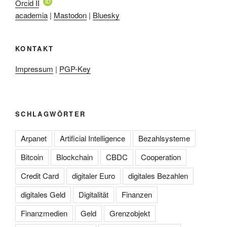
Orcid ID
academia
|
Mastodon
|
Bluesky
KONTAKT
Impressum
|
PGP-Key
SCHLAGWÖRTER
Arpanet
Artificial Intelligence
Bezahlsysteme
Bitcoin
Blockchain
CBDC
Cooperation
Credit Card
digitaler Euro
digitales Bezahlen
digitales Geld
Digitalität
Finanzen
Finanzmedien
Geld
Grenzobjekt