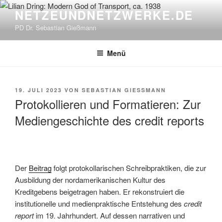
Zum
NETZEUNDNETZWERKE.DE
Inhalt
PD Dr. Sebastian Gießmann
springen
Menü
VERÖFFENTLICHT
19. JULI 2023
VON
SEBASTIAN GIESSMANN
AM
Protokollieren und Formatieren: Zur
Mediengeschichte des credit reports
Der
Beitrag
folgt protokollarischen Schreibpraktiken, die zur
Ausbildung der nordamerikanischen Kultur des
Kreditgebens beigetragen haben. Er rekonstruiert die
institutionelle und medienpraktische Entstehung des
credit
report
im 19. Jahrhundert. Auf dessen narrativen und