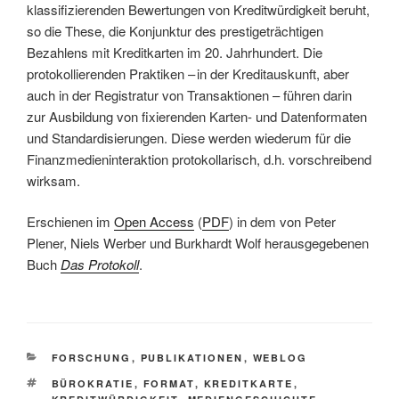
klassifizierenden Bewertungen von Kreditwürdigkeit beruht,
so die These, die Konjunktur des prestigeträchtigen
Bezahlens mit Kreditkarten im 20. Jahrhundert. Die
protokollierenden Praktiken – in der Kreditauskunft, aber
auch in der Registratur von Transaktionen – führen darin
zur Ausbildung von fixierenden Karten- und Datenformaten
und Standardisierungen. Diese werden wiederum für die
Finanzmedieninteraktion protokollarisch, d.h. vorschreibend
wirksam.
Erschienen im
Open Access
(
PDF
) in dem von Peter
Plener, Niels Werber und Burkhardt Wolf herausgegebenen
Buch
Das Protokoll
.
KATEGORIEN
FORSCHUNG
,
PUBLIKATIONEN
,
WEBLOG
SCHLAGWÖRTER
BÜROKRATIE
,
FORMAT
,
KREDITKARTE
,