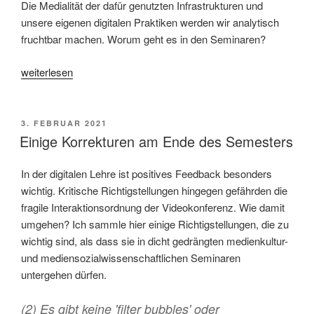
Die Medialität der dafür genutzten Infrastrukturen und
unsere eigenen digitalen Praktiken werden wir analytisch
fruchtbar machen. Worum geht es in den Seminaren?
„Lehrveranstaltungen
weiterlesen
im
Sommersemester
2021“
VERÖFFENTLICHT
3. FEBRUAR 2021
AM
Einige Korrekturen am Ende des Semesters
In der digitalen Lehre ist positives Feedback besonders
wichtig. Kritische Richtigstellungen hingegen gefährden die
fragile Interaktionsordnung der Videokonferenz. Wie damit
umgehen? Ich sammle hier einige Richtigstellungen, die zu
wichtig sind, als dass sie in dicht gedrängten medienkultur-
und mediensozialwissenschaftlichen Seminaren
untergehen dürfen.
(2) Es gibt keine 'filter bubbles' oder