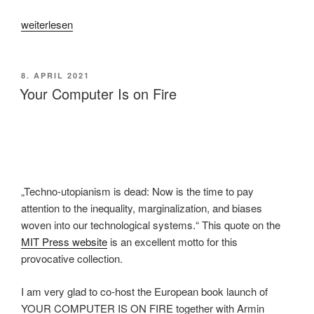
„The
weiterlesen
Practice
Turn
in
VERÖFFENTLICHT
8. APRIL 2021
AM
Media
Your Computer Is on Fire
Studies“
„Techno-utopianism is dead: Now is the time to pay
attention to the inequality, marginalization, and biases
woven into our technological systems.“ This quote on the
MIT Press website
is an excellent motto for this
provocative collection.
I am very glad to co-host the European book launch of
YOUR COMPUTER IS ON FIRE together with Armin