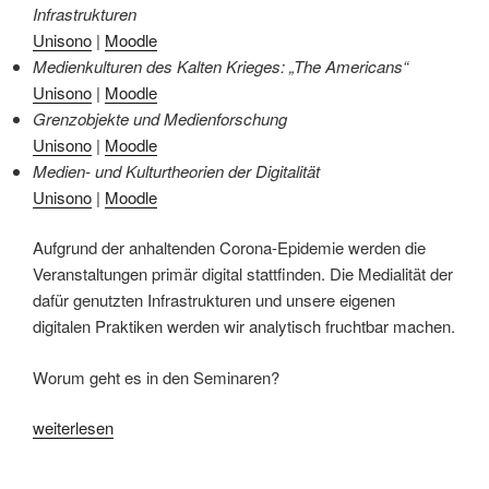
Infrastrukturen
Unisono
|
Moodle
Medienkulturen des Kalten Krieges: „The Americans“
Unisono
|
Moodle
Grenzobjekte und Medienforschung
Unisono
|
Moodle
Medien- und Kulturtheorien der Digitalität
Unisono
|
Moodle
Aufgrund der anhaltenden Corona-Epidemie werden die
Veranstaltungen primär digital stattfinden. Die Medialität der
dafür genutzten Infrastrukturen und unsere eigenen
digitalen Praktiken werden wir analytisch fruchtbar machen.
Worum geht es in den Seminaren?
„Lehrveranstaltungen
weiterlesen
im
Wintersemester