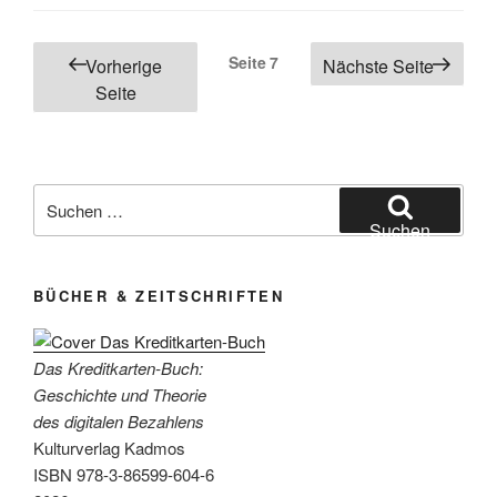
2020/21“
Seitennummerierung
Seite
7
Vorherige
Nächste Seite
der
Seite
Beiträge
Suchen
nach:
Suchen
BÜCHER & ZEITSCHRIFTEN
Das Kreditkarten-Buch:
Geschichte und Theorie
des digitalen Bezahlens
Kulturverlag Kadmos
ISBN 978-3-86599-604-6