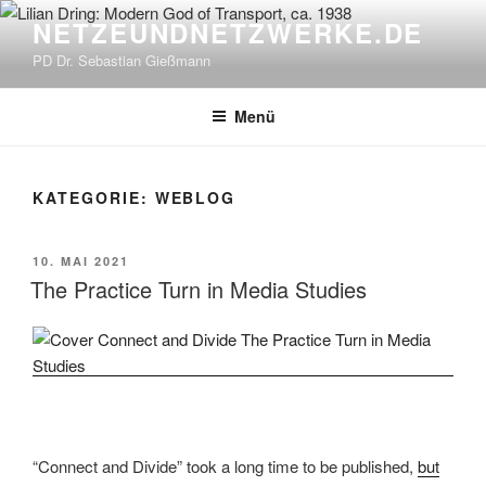
Zum
NETZEUNDNETZWERKE.DE
Inhalt
PD Dr. Sebastian Gießmann
springen
Menü
KATEGORIE:
WEBLOG
VERÖFFENTLICHT
10. MAI 2021
AM
The Practice Turn in Media Studies
“Connect and Divide” took a long time to be published,
but