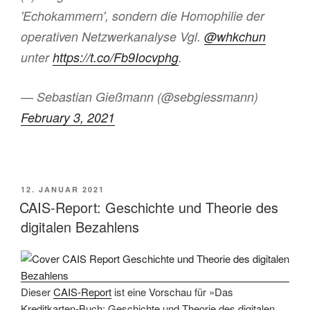
'Echokammern', sondern die Homophilie der
operativen Netzwerkanalyse Vgl.
@whkchun
unter
https://t.co/Fb9Iocvphg
.
— Sebastian Gießmann (@sebgiessmann)
February 3, 2021
VERÖFFENTLICHT
12. JANUAR 2021
AM
CAIS-Report: Geschichte und Theorie des
digitalen Bezahlens
Dieser
CAIS-Report
ist eine Vorschau für »Das
Kreditkarten-Buch: Geschichte und Theorie des digitalen