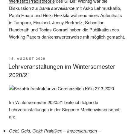
Werkstatt Praxistheorie
des SFBs. Wichtig war die
Diskussion zur
banal surveillance
mit Asko Lehmuskallio,
Paula Haara und Heiki Heikkilä während eines Aufenthalts
in Tampere, Finnland.
Jenny
Berkholz, Sebastian
Randerath und Tobias Conradi haben die Publikation des
Working Papers dankenswerterweise mit möglich gemacht.
VERÖFFENTLICHT
14. AUGUST 2020
AM
Lehrveranstaltungen im Wintersemester
2020/21
Im Wintersemester 2020/21 biete ich folgende
Lehrveranstaltungen in der Siegener Medienwissenschaft
an:
Geld, Geld, Geld: Praktiken – Inszenierungen –