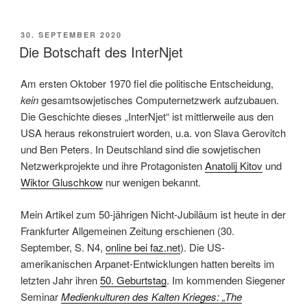
Geschichte
und
VERÖFFENTLICHT
30. SEPTEMBER 2020
AM
Theorie
Die Botschaft des InterNjet
des
digitalen
Am ersten Oktober 1970 fiel die politische Entscheidung,
Bezahlens“
kein
gesamtsowjetisches Computernetzwerk aufzubauen.
Die Geschichte dieses „InterNjet“ ist mittlerweile aus den
USA heraus rekonstruiert worden, u.a. von Slava Gerovitch
und Ben Peters. In Deutschland sind die sowjetischen
Netzwerkprojekte und ihre Protagonisten
Anatolij Kitov
und
Wiktor Gluschkow
nur wenigen bekannt.
Mein Artikel zum 50-jährigen Nicht-Jubiläum ist heute in der
Frankfurter Allgemeinen Zeitung erschienen (30.
September, S. N4,
online bei faz.net
). Die US-
amerikanischen Arpanet-Entwicklungen hatten bereits im
letzten Jahr ihren
50. Geburtstag
. Im kommenden Siegener
Seminar
Medienkulturen des Kalten Krieges: „The