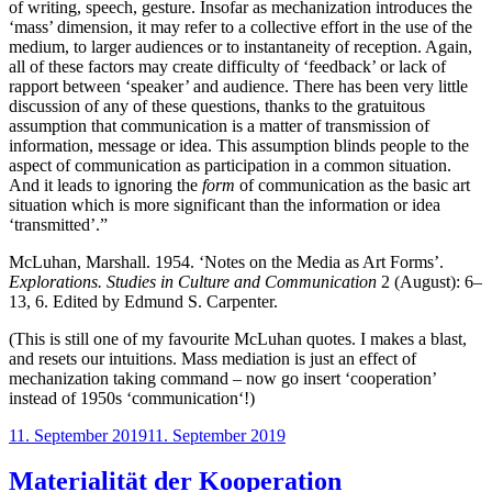
of writing, speech, gesture. Insofar as mechanization introduces the
‘mass’ dimension, it may refer to a collective effort in the use of the
medium, to larger audiences or to instantaneity of reception. Again,
all of these factors may create difficulty of ‘feedback’ or lack of
rapport between ‘speaker’ and audience. There has been very little
discussion of any of these questions, thanks to the gratuitous
assumption that communication is a matter of transmission of
information, message or idea. This assumption blinds people to the
aspect of communication as participation in a common situation.
And it leads to ignoring the
form
of communication as the basic art
situation which is more significant than the information or idea
‘transmitted’.”
McLuhan, Marshall. 1954. ‘Notes on the Media as Art Forms’.
Explorations. Studies in Culture and Communication
2 (August): 6–
13, 6. Edited by Edmund S. Carpenter.
(This is still one of my favourite McLuhan quotes. I makes a blast,
and resets our intuitions. Mass mediation is just an effect of
mechanization taking command – now go insert ‘cooperation’
instead of 1950s ‘communication‘!)
Veröffentlicht
11. September 2019
11. September 2019
am
Materialität der Kooperation