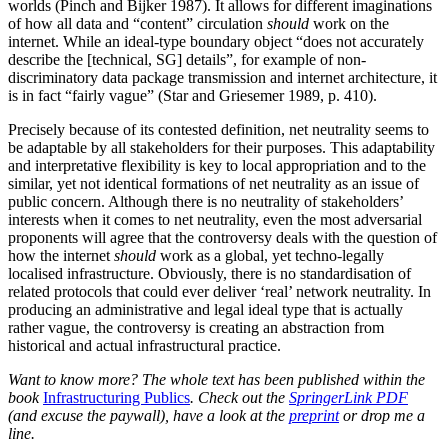
worlds (Pinch and Bijker 1987). It allows for different imaginations
of how all data and “content” circulation
should
work on the
internet. While an ideal-type boundary object “does not accurately
describe the [technical, SG] details”, for example of non-
discriminatory data package transmission and internet architecture, it
is in fact “fairly vague” (Star and Griesemer 1989, p. 410).
Precisely because of its contested definition, net neutrality seems to
be adaptable by all stakeholders for their purposes. This adaptability
and interpretative flexibility is key to local appropriation and to the
similar, yet not identical formations of net neutrality as an issue of
public concern. Although there is no neutrality of stakeholders’
interests when it comes to net neutrality, even the most adversarial
proponents will agree that the controversy deals with the question of
how the internet
should
work as a global, yet techno-legally
localised infrastructure. Obviously, there is no standardisation of
related protocols that could ever deliver ‘real’ network neutrality. In
producing an administrative and legal ideal type that is actually
rather vague, the controversy is creating an abstraction from
historical and actual infrastructural practice.
Want to know more? The whole text has been published within the
book
Infrastructuring Publics
. Check out the
SpringerLink PDF
(and excuse the paywall), have a look at the
preprint
or drop me a
line.