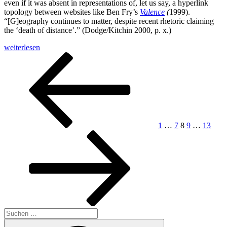
even if it was absent in representations of, let us say, a hyperlink
topology between websites like Ben Fry’s
Valence
(
1999).
“[G]eography continues to matter, despite recent rhetoric claiming
the ‘death of distance’.” (Dodge/Kitchin 2000, p. x.)
„Circulating
weiterlesen
Indexicality,
Seitennummerierung
Vorherige
Seite
Seite
Seite
Seite
Seite
Näch
Cyberspace
Seite
Seite
der
and
the
Beiträge
Early
Web“
1
…
7
8
9
…
13
Suchen
nach:
Suchen