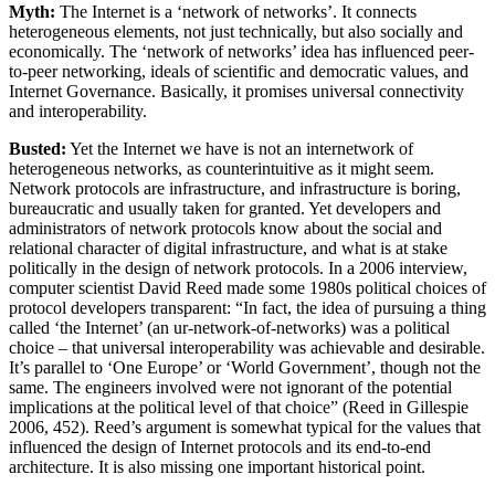
Myth:
The Internet is a ‘network of networks’. It connects
heterogeneous elements, not just technically, but also socially and
economically. The ‘network of networks’ idea has influenced peer-
to-peer networking, ideals of scientific and democratic values, and
Internet Governance. Basically, it promises universal connectivity
and interoperability.
Busted:
Yet the Internet we have is not an internetwork of
heterogeneous networks, as counterintuitive as it might seem.
Network protocols are infrastructure, and infrastructure is boring,
bureaucratic and usually taken for granted. Yet developers and
administrators of network protocols know about the social and
relational character of digital infrastructure, and what is at stake
politically in the design of network protocols. In a 2006 interview,
computer scientist David Reed made some 1980s political choices of
protocol developers transparent: “In fact, the idea of pursuing a thing
called ‘the Internet’ (an ur-network-of-networks) was a political
choice – that universal interoperability was achievable and desirable.
It’s parallel to ‘One Europe’ or ‘World Government’, though not the
same. The engineers involved were not ignorant of the potential
implications at the political level of that choice” (Reed in Gillespie
2006, 452). Reed’s argument is somewhat typical for the values that
influenced the design of Internet protocols and its end-to-end
architecture. It is also missing one important historical point.