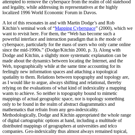
attempted to remove the cyberspace from the realm of old statehood
and legality, while addressing its representatives at the highly
localized 1996 World Economic Forum in Davos.
A lot of this resonates in and with Martin Dodge’s and Rob
Kitchin’s seminal work of “
Mapping Cyberspace
” (2000), which we
want to revisit here. For them, the “Web has become such a
powerful interface and interaction paradigm that is
the
mode of
cyberspace, particularly for the mass of users who only came online
since the mid-1990s.” (Dodge/Kitchin 2000, p. 3). Along with
Dodge and Kitchin, a slightly more systematic explanation can be
made about the dynamics between locating the Internet, and the
Web, topographically while at the same time accounting for its
feelingly new information spaces and attaching a topological
spatiality to them. Relations between topography and topology are,
as I would like to argue, always shifting and relational, thereby
relying on the evaluations of what kind of indexicality a mapping
wants to achieve. So neither is topography bound to mimetic
mappings of actual geographic space, nor is topology something
only to be found in the realm of abstract diagrammatics and
mathematics that refrain from any geo-indexicality.
Methodologically, Dodge and Kitchin appropriated the whole range
of digital cartographic options at hand, including a multitude of
distributed mappings of geographers at universities and telco
companies. Geo-indexicality thus almost always remained topical,