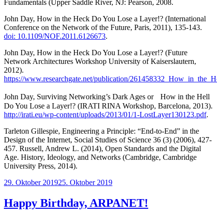
Fundamentals (Upper Saddle River, NJ: Pearson, 2008.
John Day, How in the Heck Do You Lose a Layer!? (International
Conference on the Network of the Future, Paris, 2011), 135-143.
doi: 10.1109/NOF.2011.6126673
.
John Day, How in the Heck Do You Lose a Layer!? (Future
Network Architectures Workshop University of Kaiserslautern,
2012).
https://www.researchgate.net/publication/261458332_How_in_the_
John Day, Surviving Networking’s Dark Ages or How in the Hell
Do You Lose a Layer!? (IRATI RINA Workshop, Barcelona, 2013).
http://irati.eu/wp-content/uploads/2013/01/1-LostLayer130123.pdf
.
Tarleton Gillespie, Engineering a Principle: “End-to-End” in the
Design of the Internet, Social Studies of Science 36 (3) (2006), 427-
457. Russell, Andrew L. (2014), Open Standards and the Digital
Age. History, Ideology, and Networks (Cambridge, Cambridge
University Press, 2014).
Veröffentlicht
29. Oktober 2019
25. Oktober 2019
am
Happy Birthday, ARPANET!