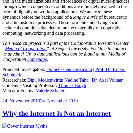
and in the materializations and affordances of digital micro-practices,
through which cooperative conditions are ultimately realized in the
form of digitally networked applications. We analyze these
dynamics before the background of a
longue durée
of bureaucratic
and administrative processes. These form the underlying socio-
technical conditions that determine the materiality of cooperative
computing, networking and data processing.
This research project is a part of the Collaborative Research Center
„
Media of Cooperation
“ at Siegen University. Feel free to contact
us anytime! Up to date publications can be found at our Media of
Cooperation
homepage
.
Principal Investigators:
Dr. Sebastian Gießmann
|
Prof. Dr. Erhard
Schüttpelz
Researchers:
Dipl. Medienwirtin Nadine Taha
|
Dr. Axel Volmar
Comenius Visiting Professor:
Thomas Haigh
Mercator Fellow:
Valérie Schafer
Veröffentlicht
24. November 2019
24. November 2019
am
Why the Internet Is Not an Internet