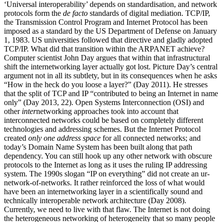
‘Universal interoperability’ depends on standardisation, and network
protocols form the
de facto
standards of digital mediation. TCP/IP,
the Transmission Control Program and Internet Protocol has been
imposed as a standard by the US Department of Defense on January
1, 1983. US universities followed that directive and gladly adopted
TCP/IP. What did that transition within the ARPANET achieve?
Computer scientist John Day argues that within that infrastructural
shift the internetworking layer actually got lost. Picture Day’s central
argument not in all its subtlety, but in its consequences when he asks
“How in the heck do you loose a layer?” (Day 2011). He stresses
that the split of TCP and IP “contributed to being an Internet in name
only” (Day 2013, 22). Open Systems Interconnection (OSI) and
other
inter
networking approaches took into account that
interconnected networks could be based on completely different
technologies and addressing schemes. But the Internet Protocol
created
only one address space
for all connected networks; and
today’s Domain Name System has been built along that path
dependency. You can still hook up any other network with obscure
protocols to the Internet as long as it uses the ruling IP addressing
system. The 1990s slogan “IP on everything” did not create an ur-
network-of-networks. It rather reinforced the loss of what would
have been an internetworking layer in a scientifically sound and
technically interoperable network architecture (Day 2008).
Currently, we need to live with that flaw. The Internet is not doing
the heterogeneous networking of heterogeneity that so many people