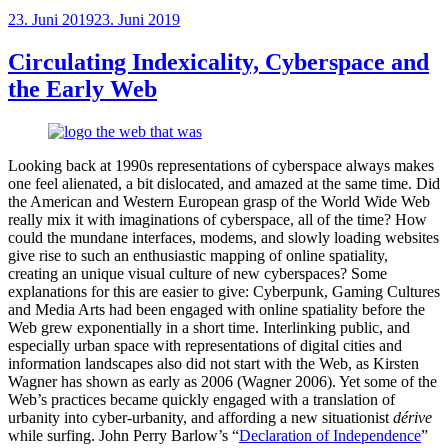
Veröffentlicht
23. Juni 2019
23. Juni 2019
am
Circulating Indexicality, Cyberspace and
the Early Web
Looking back at 1990s representations of cyberspace always makes
one feel alienated, a bit dislocated, and amazed at the same time. Did
the American and Western European grasp of the World Wide Web
really mix it with imaginations of cyberspace, all of the time? How
could the mundane interfaces, modems, and slowly loading websites
give rise to such an enthusiastic mapping of online spatiality,
creating an unique visual culture of new cyberspaces? Some
explanations for this are easier to give: Cyberpunk, Gaming Cultures
and Media Arts had been engaged with online spatiality before the
Web grew exponentially in a short time. Interlinking public, and
especially urban space with representations of digital cities and
information landscapes also did not start with the Web, as Kirsten
Wagner has shown as early as 2006 (Wagner 2006). Yet some of the
Web’s practices became quickly engaged with a translation of
urbanity into cyber-urbanity, and affording a new situationist
dérive
while surfing. John Perry Barlow’s “
Declaration of Independence
”