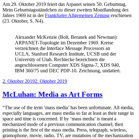
Am 29. Oktober 2019 feiert das Arpanet seinen 50. Geburtstag.
Mein Geburtstagsständchen zu dieser zweiten Mondlandung des
Jahres 1969 ist in der
Frankfurter Allgemeinen Zeitung
erschienen
(23. Oktober, S. N4).
Alexander McKenzie (Bolt, Beranek and Newman):
ARPANET-Topologie im Dezember 1969. Kreise
verzeichnen die Interface Message Processors an
UCLA, Stanford Research Institute, UCSB und der
University of Utah. Rechtecke bezeichnen die
angeschlossenen Computer XDS Sigma-7, XDS 940,
IBM 360/75 und DEC PDP-10. Zeichnung, undatiert.
Veröffentlicht
2. Oktober 2019
2. Oktober 2019
am
McLuhan: Media as Art Forms
“The use of the term ‘mass media’ has been unfortunate. All media,
especially languages, are mass media so far at least as their range in
space and time is concerned. If by ‘mass media’ is meant a
mechanized mode of a previous communication channel, then
printing is the first of the mass media. Press, telegraph, wireless,
gramophone, movie, radio, TV, are mutations of the mechanization