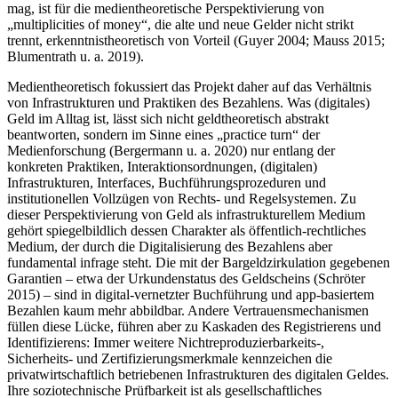
mag, ist für die medientheoretische Perspektivierung von
„multiplicities of money“, die alte und neue Gelder nicht strikt
trennt, erkenntnistheoretisch von Vorteil (Guyer 2004; Mauss 2015;
Blumentrath u. a. 2019).
Medientheoretisch fokussiert das Projekt daher auf das Verhältnis
von Infrastrukturen und Praktiken des Bezahlens. Was (digitales)
Geld im Alltag ist, lässt sich nicht geldtheoretisch abstrakt
beantworten, sondern im Sinne eines „practice turn“ der
Medienforschung (Bergermann u. a. 2020) nur entlang der
konkreten Praktiken, Interaktionsordnungen, (digitalen)
Infrastrukturen, Interfaces, Buchführungsprozeduren und
institutionellen Vollzügen von Rechts- und Regelsystemen. Zu
dieser Perspektivierung von Geld als infrastrukturellem Medium
gehört spiegelbildlich dessen Charakter als öffentlich-rechtliches
Medium, der durch die Digitalisierung des Bezahlens aber
fundamental infrage steht. Die mit der Bargeldzirkulation gegebenen
Garantien – etwa der Urkundenstatus des Geldscheins (Schröter
2015) – sind in digital-vernetzter Buchführung und app-basiertem
Bezahlen kaum mehr abbildbar. Andere Vertrauensmechanismen
füllen diese Lücke, führen aber zu Kaskaden des Registrierens und
Identifizierens: Immer weitere Nichtreproduzierbarkeits-,
Sicherheits- und Zertifizierungsmerkmale kennzeichen die
privatwirtschaftlich betriebenen Infrastrukturen des digitalen Geldes.
Ihre soziotechnische Prüfbarkeit ist als gesellschaftliches