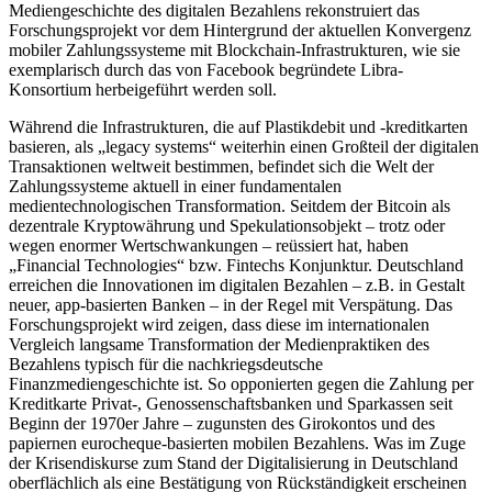
Mediengeschichte des digitalen Bezahlens rekonstruiert das
Forschungsprojekt vor dem Hintergrund der aktuellen Konvergenz
mobiler Zahlungssysteme mit Blockchain-Infrastrukturen, wie sie
exemplarisch durch das von Facebook begründete Libra-
Konsortium herbeigeführt werden soll.
Während die Infrastrukturen, die auf Plastikdebit und -kreditkarten
basieren, als „legacy systems“ weiterhin einen Großteil der digitalen
Transaktionen weltweit bestimmen, befindet sich die Welt der
Zahlungssysteme aktuell in einer fundamentalen
medientechnologischen Transformation. Seitdem der Bitcoin als
dezentrale Kryptowährung und Spekulationsobjekt – trotz oder
wegen enormer Wertschwankungen – reüssiert hat, haben
„Financial Technologies“ bzw. Fintechs Konjunktur. Deutschland
erreichen die Innovationen im digitalen Bezahlen – z.B. in Gestalt
neuer, app-basierten Banken – in der Regel mit Verspätung. Das
Forschungsprojekt wird zeigen, dass diese im internationalen
Vergleich langsame Transformation der Medienpraktiken des
Bezahlens typisch für die nachkriegsdeutsche
Finanzmediengeschichte ist. So opponierten gegen die Zahlung per
Kreditkarte Privat-, Genossenschaftsbanken und Sparkassen seit
Beginn der 1970er Jahre – zugunsten des Girokontos und des
papiernen eurocheque-basierten mobilen Bezahlens. Was im Zuge
der Krisendiskurse zum Stand der Digitalisierung in Deutschland
oberflächlich als eine Bestätigung von Rückständigkeit erscheinen