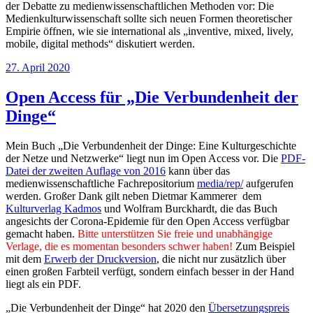
der Debatte zu medienwissenschaftlichen Methoden vor: Die
Medienkulturwissenschaft sollte sich neuen Formen theoretischer
Empirie öffnen, wie sie international als „inventive, mixed, lively,
mobile, digital methods“ diskutiert werden.
Veröffentlicht
27. April 2020
am
Open Access für „Die Verbundenheit der
Dinge“
Mein Buch „Die Verbundenheit der Dinge: Eine Kulturgeschichte
der Netze und Netzwerke“ liegt nun im Open Access vor. Die
PDF-
Datei der zweiten Auflage von 2016
kann über das
medienwissenschaftliche Fachrepositorium
media/rep/
aufgerufen
werden. Großer Dank gilt neben Dietmar Kammerer dem
Kulturverlag Kadmos
und Wolfram Burckhardt, die das Buch
angesichts der Corona-Epidemie für den Open Access verfügbar
gemacht haben.
Bitte unterstützen Sie freie und unabhängige
Verlage, die es momentan besonders schwer haben!
Zum Beispiel
mit dem
Erwerb der Druckversion
, die nicht nur zusätzlich über
einen großen Farbteil verfügt, sondern einfach besser in der Hand
liegt als ein PDF.
„Die Verbundenheit der Dinge“ hat 2020 den
Übersetzungspreis