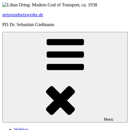
Zum
Inhalt
netzeundnetzwerke.de
springen
PD Dr. Sebastian Gießmann
Menü
Weblog