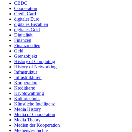
CBDC
Cooperation
Credit Card
digitaler Euro
digitales Bezahlen
digitales Geld
Digitalität
Finanzen
Finanzmedien
Geld
Grenzobjekt
History of Computing
History of Networking
Infrastruktur
Infrastrukturen
Kooperation
Kreditkarte
Kryptowährung
Kulturtechnik
Künstliche Intelligenz
Media History
Media of Cooperation
Media Theory
Medien der Kooperation
Mediengeschichte