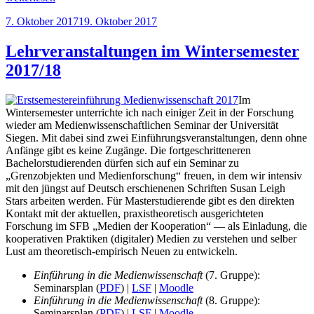
und
Veröffentlicht
7. Oktober 2017
19. Oktober 2017
Medienforschung“
am
Lehrveranstaltungen im Wintersemester
2017/18
Im
Wintersemester unterrichte ich nach einiger Zeit in der Forschung
wieder am Medienwissenschaftlichen Seminar der Universität
Siegen. Mit dabei sind zwei Einführungsveranstaltungen, denn ohne
Anfänge gibt es keine Zugänge. Die fortgeschritteneren
Bachelorstudierenden dürfen sich auf ein Seminar zu
„Grenzobjekten und Medienforschung“ freuen, in dem wir intensiv
mit den jüngst auf Deutsch erschienenen Schriften Susan Leigh
Stars arbeiten werden. Für Masterstudierende gibt es den direkten
Kontakt mit der aktuellen, praxistheoretisch ausgerichteten
Forschung im SFB „Medien der Kooperation“ — als Einladung, die
kooperativen Praktiken (digitaler) Medien zu verstehen und selber
Lust am theoretisch-empirisch Neuen zu entwickeln.
Einführung in die Medienwissenschaft
(7. Gruppe):
Seminarsplan (
PDF
) |
LSF
|
Moodle
Einführung in die Medienwissenschaft
(8. Gruppe):
Seminarsplan (
PDF
) |
LSF
|
Moodle