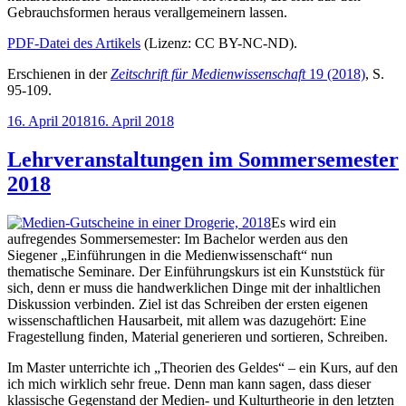
Gebrauchsformen heraus verallgemeinern lassen.
PDF-Datei des Artikels
(Lizenz: CC BY-NC-ND).
Erschienen in der
Zeitschrift für Medienwissenschaft
19 (2018)
, S.
95-109.
Veröffentlicht
16. April 2018
16. April 2018
am
Lehrveranstaltungen im Sommersemester
2018
Es wird ein
aufregendes Sommersemester: Im Bachelor werden aus den
Siegener „Einführungen in die Medienwissenschaft“ nun
thematische Seminare. Der Einführungskurs ist ein Kunststück für
sich, denn er muss die handwerklichen Dinge mit der inhaltlichen
Diskussion verbinden. Ziel ist das Schreiben der ersten eigenen
wissenschaftlichen Hausarbeit, mit allem was dazugehört: Eine
Fragestellung finden, Material generieren und sortieren, Schreiben.
Im Master unterrichte ich „Theorien des Geldes“ – ein Kurs, auf den
ich mich wirklich sehr freue. Denn man kann sagen, dass dieser
klassische Gegenstand der Medien- und Kulturtheorie in den letzten