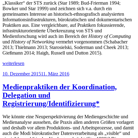
„Klassiker“ der STS zurück (Star 1989; Bud-Frierman 1994;
Bowker und Star 1999) und zeichnen sich v.a. durch ein
gemeinsames Interesse an historisch-ethnografisch analysierten
Informationsinfrastrukturen, bürokratischen und dokumentarischen
Praktiken aus. Eine vergleichbare, auf Praktiken fokussierende,
infrastrukturorientierte Überkreuzung von STS und
Medienforschung wird auch im Bereich der
History of Computing
und
History of Networking
vermehrt vorgenommen (Schabacher
2013; Thielmann 2013; Starosielski, Soderman und Cheek 2013;
Gießmann 2014; Haigh, Russell und Dutton 2015).
„Mediengeschichte
weiterlesen
trifft
Veröffentlicht
10. Dezember 2015
11. März 2016
Science
am
and
Technology
Medienpraktiken der Koordination,
Studies“
Delegation und
Registrierung/Identifizierung*
Wie könnte eine Neuperspektivierung der Mediengeschichte und
Medienanalyse aussehen, die Praxis allen anderen Größen vorlagert
und deshalb vor allem Produktions- und Arbeitsprozesse, und damit
auch die Modi bürokratischer Datenverarbeitung als „visible“ und