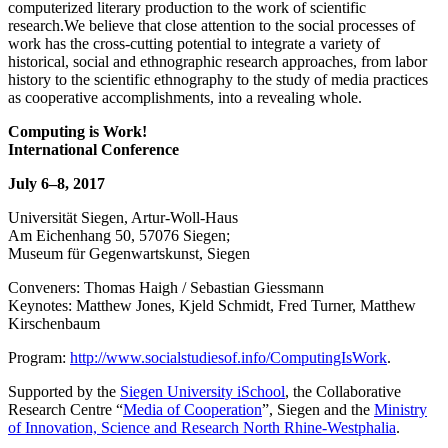
computerized literary production to the work of scientific
research.We believe that close attention to the social processes of
work has the cross-cutting potential to integrate a variety of
historical, social and ethnographic research approaches, from labor
history to the scientific ethnography to the study of media practices
as cooperative accomplishments, into a revealing whole.
Computing is Work!
International Conference
July 6–8, 2017
Universität Siegen, Artur-Woll-Haus
Am Eichenhang 50, 57076 Siegen;
Museum für Gegenwartskunst, Siegen
Conveners: Thomas Haigh / Sebastian Giessmann
Keynotes: Matthew Jones, Kjeld Schmidt, Fred Turner, Matthew
Kirschenbaum
Program:
http://www.socialstudiesof.info/ComputingIsWork
.
Supported by the
Siegen University iSchool
, the Collaborative
Research Centre “
Media of Cooperation
”, Siegen and the
Ministry
of Innovation, Science and Research North Rhine-Westphalia
.