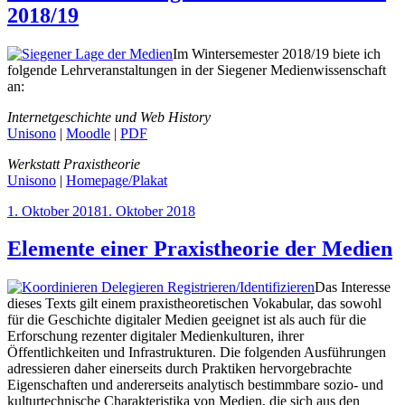
2018/19
Im Wintersemester 2018/19 biete ich
folgende Lehrveranstaltungen in der Siegener Medienwissenschaft
an:
Internetgeschichte und Web History
Unisono
|
Moodle
|
PDF
Werkstatt Praxistheorie
Unisono
|
Homepage/Plakat
Veröffentlicht
1. Oktober 2018
1. Oktober 2018
am
Elemente einer Praxistheorie der Medien
Das Interesse
dieses Texts gilt einem praxistheoretischen Vokabular, das sowohl
für die Geschichte digitaler Medien geeignet ist als auch für die
Erforschung rezenter digitaler Medienkulturen, ihrer
Öffentlichkeiten und Infrastrukturen. Die folgenden Ausführungen
adressieren daher einerseits durch Praktiken hervorgebrachte
Eigenschaften und andererseits analytisch bestimmbare sozio- und
kulturtechnische Charakteristika von Medien, die sich aus den