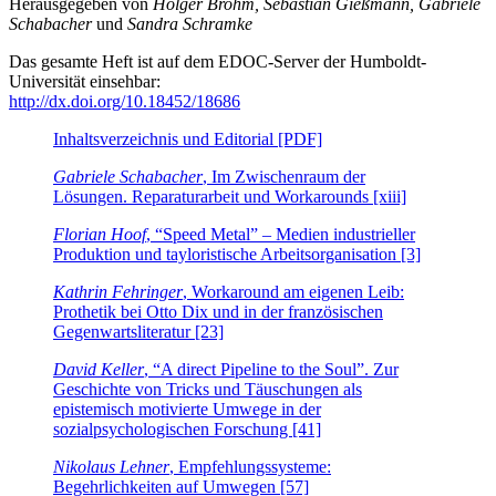
Herausgegeben von
Holger Brohm, Sebastian Gießmann, Gabriele
Schabacher
und
Sandra Schramke
Das gesamte Heft ist auf dem EDOC-Server der Humboldt-
Universität einsehbar:
http://dx.doi.org/10.18452/18686
Inhaltsverzeichnis und Editorial [PDF]
Gabriele Schabacher
, Im Zwischenraum der
Lösungen. Reparaturarbeit und Workarounds [xiii]
Florian Hoof
, “Speed Metal” – Medien industrieller
Produktion und tayloristische Arbeitsorganisation [3]
Kathrin Fehringer
, Workaround am eigenen Leib:
Prothetik bei Otto Dix und in der französischen
Gegenwartsliteratur [23]
David Keller
, “A direct Pipeline to the Soul”. Zur
Geschichte von Tricks und Täuschungen als
epistemisch motivierte Umwege in der
sozialpsychologischen Forschung [41]
Nikolaus Lehner
, Empfehlungssysteme:
Begehrlichkeiten auf Umwegen [57]