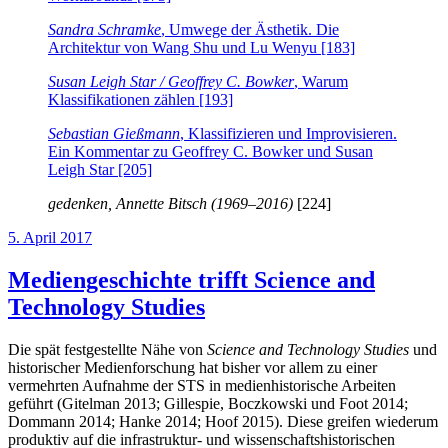
Sandra Schramke
, Umwege der Ästhetik. Die
Architektur von Wang Shu und Lu Wenyu [183]
Susan Leigh Star / Geoffrey C. Bowker
, Warum
Klassifikationen zählen [193]
Sebastian Gießmann
, Klassifizieren und Improvisieren.
Ein Kommentar zu Geoffrey C. Bowker und Susan
Leigh Star [205]
gedenken,
Annette Bitsch (1969–2016)
[224]
Veröffentlicht
5. April 2017
am
Mediengeschichte trifft Science and
Technology Studies
Die spät festgestellte Nähe von
Science and Technology Studies
und
historischer Medienforschung hat bisher vor allem zu einer
vermehrten Aufnahme der STS in medienhistorische Arbeiten
geführt (Gitelman 2013; Gillespie, Boczkowski und Foot 2014;
Dommann 2014; Hanke 2014; Hoof 2015). Diese greifen wiederum
produktiv auf die infrastruktur- und wissenschaftshistorischen