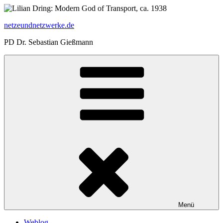
Zum
Inhalt
netzeundnetzwerke.de
springen
PD Dr. Sebastian Gießmann
Menü
Weblog