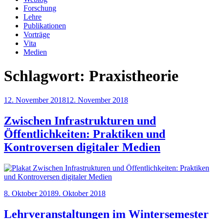
Forschung
Lehre
Publikationen
Vorträge
Vita
Medien
Schlagwort:
Praxistheorie
Veröffentlicht
12. November 2018
12. November 2018
am
Zwischen Infrastrukturen und
Öffentlichkeiten: Praktiken und
Kontroversen digitaler Medien
Veröffentlicht
8. Oktober 2018
9. Oktober 2018
am
Lehrveranstaltungen im Wintersemester