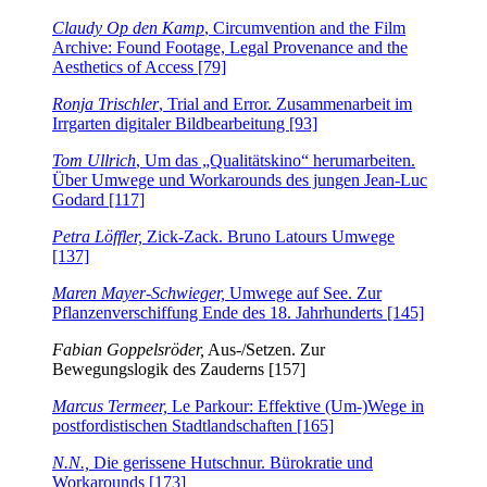
Claudy Op den Kamp
, Circumvention and the Film
Archive: Found Footage, Legal Provenance and the
Aesthetics of Access [79]
Ronja Trischler
, Trial and Error. Zusammenarbeit im
Irrgarten digitaler Bildbearbeitung [93]
Tom Ullrich
, Um das „Qualitätskino“ herumarbeiten.
Über Umwege und Workarounds des jungen Jean-Luc
Godard [117]
Petra Löffler,
Zick-Zack. Bruno Latours Umwege
[137]
Maren Mayer-Schwieger,
Umwege auf See. Zur
Pflanzenverschiffung Ende des 18. Jahrhunderts [145]
Fabian Goppelsröder,
Aus-/Setzen. Zur
Bewegungslogik des Zauderns [157]
Marcus Termeer,
Le Parkour: Effektive (Um-)Wege in
postfordistischen Stadtlandschaften [165]
N.N.,
Die gerissene Hutschnur. Bürokratie und
Workarounds [173]