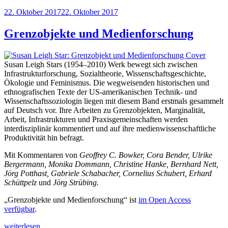
Veröffentlicht
22. Oktober 2017
22. Oktober 2017
am
Grenzobjekte und Medienforschung
Susan Leigh Stars (1954–2010) Werk bewegt sich zwischen
Infrastrukturforschung, Sozialtheorie, Wissenschaftsgeschichte,
Ökologie und Feminismus. Die wegweisenden historischen und
ethnografischen Texte der US-amerikanischen Technik- und
Wissenschaftssoziologin liegen mit diesem Band erstmals gesammelt
auf Deutsch vor. Ihre Arbeiten zu Grenzobjekten, Marginalität,
Arbeit, Infrastrukturen und Praxisgemeinschaften werden
interdisziplinär kommentiert und auf ihre medienwissenschaftliche
Produktivität hin befragt.
Mit Kommentaren von
Geoffrey C. Bowker, Cora Bender, Ulrike
Bergermann, Monika Dommann, Christine Hanke, Bernhard Nett,
Jörg Potthast, Gabriele Schabacher, Cornelius Schubert, Erhard
Schüttpelz
und
Jörg Strübing.
„Grenzobjekte und Medienforschung“ ist
im Open Access
verfügbar
.
„Grenzobjekte
weiterlesen