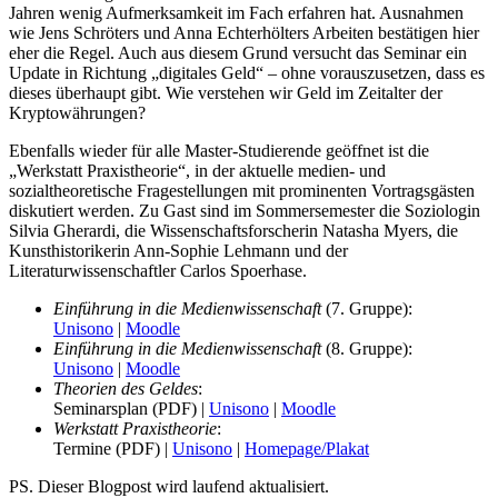
Jahren wenig Aufmerksamkeit im Fach erfahren hat. Ausnahmen
wie Jens Schröters und Anna Echterhölters Arbeiten bestätigen hier
eher die Regel. Auch aus diesem Grund versucht das Seminar ein
Update in Richtung „digitales Geld“ – ohne vorauszusetzen, dass es
dieses überhaupt gibt. Wie verstehen wir Geld im Zeitalter der
Kryptowährungen?
Ebenfalls wieder für alle Master-Studierende geöffnet ist die
„Werkstatt Praxistheorie“, in der aktuelle medien- und
sozialtheoretische Fragestellungen mit prominenten Vortragsgästen
diskutiert werden. Zu Gast sind im Sommersemester die Soziologin
Silvia Gherardi, die Wissenschaftsforscherin Natasha Myers, die
Kunsthistorikerin Ann-Sophie Lehmann und der
Literaturwissenschaftler Carlos Spoerhase.
Einführung in die Medienwissenschaft
(7. Gruppe):
Unisono
|
Moodle
Einführung in die Medienwissenschaft
(8. Gruppe):
Unisono
|
Moodle
Theorien des Geldes
:
Seminarsplan (PDF) |
Unisono
|
Moodle
Werkstatt Praxistheorie
:
Termine (PDF) |
Unisono
|
Homepage/Plakat
PS. Dieser Blogpost wird laufend aktualisiert.