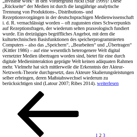
„invisible work“ in den Vordergrund rückt (Star 1999)? Diese
„Rückseite“ der Medien ist durch die langjährige analytische
Trennung von Produktions-, Distributions- und
Rezeptionsvorgängen in der deutschsprachigen Medienwissenschaft
i. d. R. vernachlässigt worden – oft zugunsten eines Schwerpunkts
auf Rezeptionsfragen, der wiederum selten praxeologisch fundiert
wurde. Ein dreizügiges begriffliches Angebot, mit dem die
kulturtechnischen Basisfunktionen des speicherprogrammierten
Computers – also das „Speichern“, „Bearbeiten“ und „Übertragen“
(Kittler 1986) – auf eine wesentlich heterogenere Welt digital
vernetzter Medien übertragen worden sind, bietet für eine durch
digitale Medieninteraktion geprägte Welt keinen adäquaten Rahmen
mehr. Vielmehr hat sich mittlerweile die Erkenntnis der Akteur-
Netzwerk-Theorie durchgesetzt, dass Akteure Skalierungsleistungen
selber erbringen, deren Maßstabswechsel wiederum zu
„Medienpraktiken
berücksichtigen sind (Latour 2007; Ribes 2014).
weiterlesen
der
Seitennummerierung
Vorherige
Seite
Seite
Seite
Nächste
Koordination,
Seite
Seite
Delegation
der
und
Beiträge
Registrierung/Identi
1
2
3