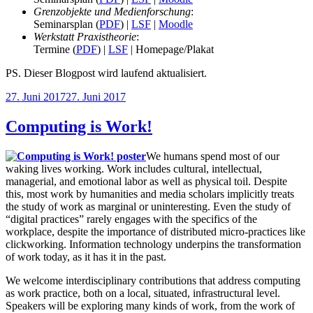
Grenzobjekte und Medienforschung
:
Seminarsplan (
PDF
) |
LSF
|
Moodle
Werkstatt Praxistheorie
:
Termine (
PDF
) |
LSF
| Homepage/Plakat
PS. Dieser Blogpost wird laufend aktualisiert.
Veröffentlicht
27. Juni 2017
27. Juni 2017
am
Computing is Work!
We humans spend most of our
waking lives working. Work includes cultural, intellectual,
managerial, and emotional labor as well as physical toil. Despite
this, most work by humanities and media scholars implicitly treats
the study of work as marginal or uninteresting. Even the study of
“digital practices” rarely engages with the specifics of the
workplace, despite the importance of distributed micro-practices like
clickworking. Information technology underpins the transformation
of work today, as it has it in the past.
We welcome interdisciplinary contributions that address computing
as work practice, both on a local, situated, infrastructural level.
Speakers will be exploring many kinds of work, from the work of