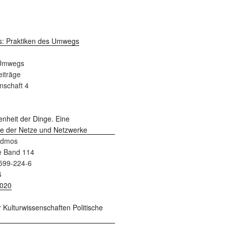
 Umwegs
Beiträge
nschaft 4
admos
e Band 114
599-224-6
6
2020