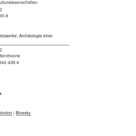
 Kulturwissenschaften
g
90-8
g
dientheorie
942-438-6
A
stodon
|
Bluesky