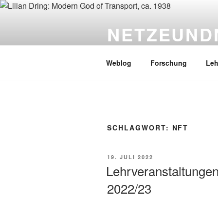
Zum
Inhalt
NETZEUND
springen
PD Dr. Sebastian Gießmann
Weblog
Forschung
Leh
SCHLAGWORT:
NFT
VERÖFFENTLICHT
19. JULI 2022
AM
Lehrveranstaltunge
2022/23