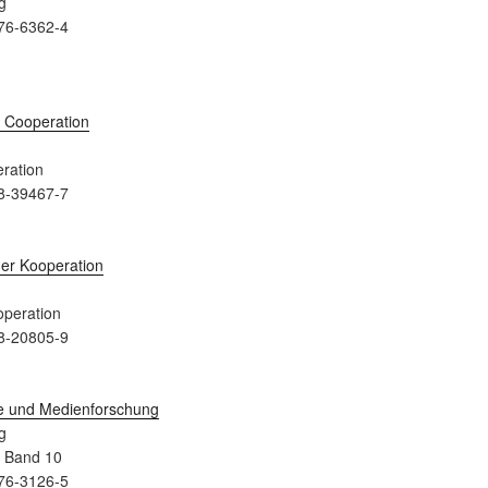
g
76-6362-4
ration
8-39467-7
peration
8-20805-9
g
a Band 10
76-3126-5