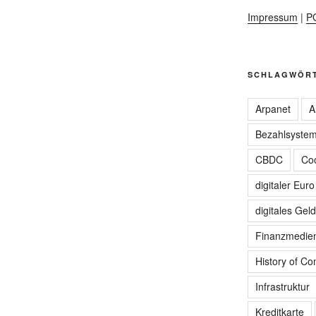
Impressum
|
P
SCHLAGWÖR
Arpanet
A
Bezahlsyste
CBDC
Coo
digitaler Euro
digitales Geld
Finanzmedie
History of C
Infrastruktur
Kreditkarte