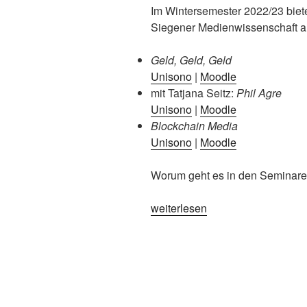
Im Wintersemester 2022/23 biete
Siegener Medienwissenschaft a
Geld, Geld, Geld
Unisono
|
Moodle
mit Tatjana Seitz:
Phil Agre
Unisono
|
Moodle
Blockchain Media
Unisono
|
Moodle
Worum geht es in den Seminar
„Lehrveranstaltungen
weiterlesen
im
Wintersemester
2022/23“