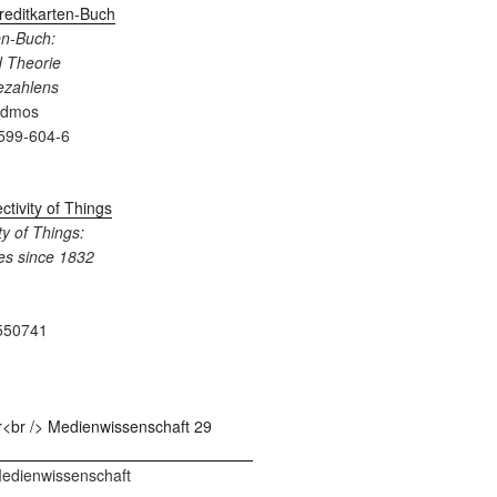
en-Buch:
 Theorie
Bezahlens
admos
599-604-6
y of Things:
es since 1832
550741
 Medienwissenschaft