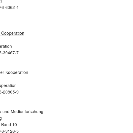
g
76-6362-4
ration
8-39467-7
peration
8-20805-9
g
a Band 10
76-3126-5