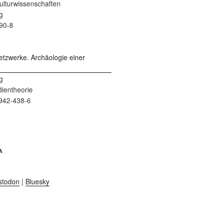
 Kulturwissenschaften
g
90-8
g
dientheorie
942-438-6
A
stodon
|
Bluesky