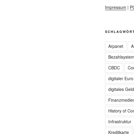
Impressum
|
P
SCHLAGWÖR
Arpanet
A
Bezahlsyste
CBDC
Coo
digitaler Euro
digitales Geld
Finanzmedie
History of C
Infrastruktur
Kreditkarte