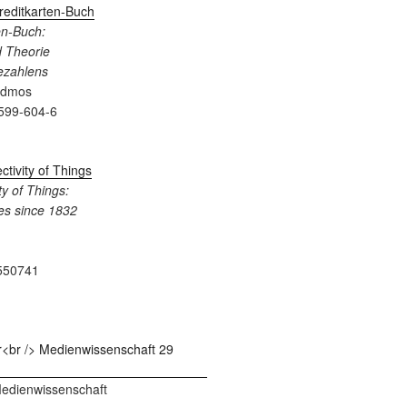
en-Buch:
 Theorie
Bezahlens
admos
599-604-6
y of Things:
es since 1832
550741
 Medienwissenschaft