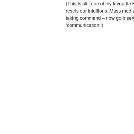
(This is still one of my favourit
resets our intuitions. Mass media
taking command – now go insert 
‘communication‘!)