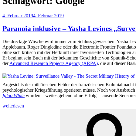
Schlagwort:
Google
Veröffentlicht
4. Februar 2019
4. Februar 2019
am
Paranoia inklusive – Yasha Levines „Survei
Die dreckige Wäsche wird immer zum Schluss gewaschen. Yasha Lev
Applebaum, Roger Dingledine oder die Electronic Frontier Foundation
ohne sich kritisch mit der Herkunft ihrer favorisierten Technologien 
Er beginnt sein Buch mit der bekannten Geschichte von Sputnik-Scho
der
Advanced Research Projects Agency (ARPA)
, die auf dieser Ba
Angesichts der militärischen Fehler der französischen Kolonialmacht 
psychologischer Kriegsführung operieren müsse. Noch vor Ausbruch
Igloo White
wurden ­– weitestgehend ohne Erfolg – tausende Sensoren
„Paranoia
weiterlesen
inklusive
Suchen
–
nach:
Yasha
Levines
„Surveillance