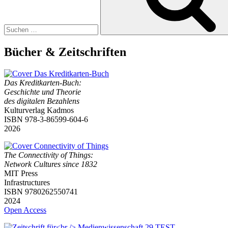
Valley:
The
Secret
Military
History
Bücher & Zeitschriften
of
the
Internet““
Das Kreditkarten-Buch:
Geschichte und Theorie
des digitalen Bezahlens
Kulturverlag Kadmos
ISBN 978-3-86599-604-6
2026
The Connectivity of Things:
Network Cultures since 1832
MIT Press
Infrastructures
ISBN 9780262550741
2024
Open Access