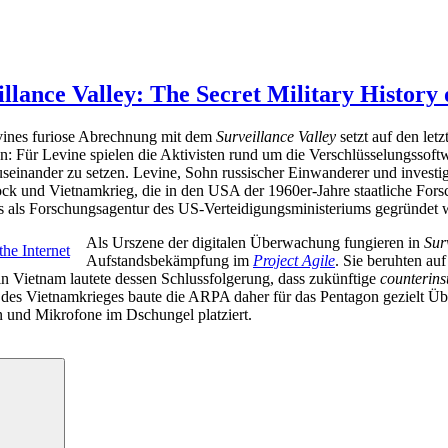
llance Valley: The Secret Military History 
ines furiose Abrechnung mit dem
Surveillance Valley
setzt auf den le
: Für Levine spielen die Aktivisten rund um die Verschlüsselungssoftw
auseinander zu setzen. Levine, Sohn russischer Einwanderer und investig
ck und Vietnamkrieg, die in den USA der 1960er-Jahre staatliche For
sis als Forschungsagentur des US-Verteidigungsministeriums gegründet 
Als Urszene der digitalen Überwachung fungieren in
Sur
Aufstandsbekämpfung im
Project Agile
. Sie beruhten au
in Vietnam lautete dessen Schlussfolgerung, dass zukünftige
counterin
 des Vietnamkrieges baute die ARPA daher für das Pentagon gezielt 
 und Mikrofone im Dschungel platziert.
Suchen