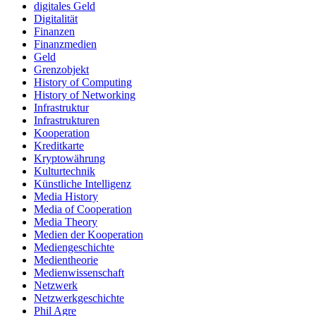
digitales Geld
Digitalität
Finanzen
Finanzmedien
Geld
Grenzobjekt
History of Computing
History of Networking
Infrastruktur
Infrastrukturen
Kooperation
Kreditkarte
Kryptowährung
Kulturtechnik
Künstliche Intelligenz
Media History
Media of Cooperation
Media Theory
Medien der Kooperation
Mediengeschichte
Medientheorie
Medienwissenschaft
Netzwerk
Netzwerkgeschichte
Phil Agre