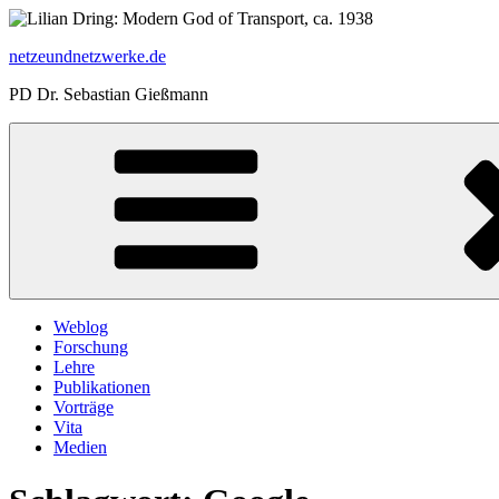
Zum
Inhalt
netzeundnetzwerke.de
springen
PD Dr. Sebastian Gießmann
Weblog
Forschung
Lehre
Publikationen
Vorträge
Vita
Medien