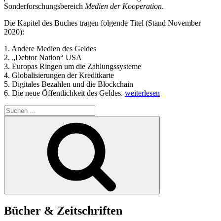
Sonderforschungsbereich
Medien der Kooperation
.
Die Kapitel des Buches tragen folgende Titel (Stand November
2020):
1. Andere Medien des Geldes
2. „Debtor Nation“ USA
3. Europas Ringen um die Zahlungssysteme
4. Globalisierungen der Kreditkarte
5. Digitales Bezahlen und die Blockchain
„CAIS-
6. Die neue Öffentlichkeit des Geldes.
weiterlesen
Report:
Suchen
Geschichte
nach:
und
Suchen
Theorie
des
digitalen
Bezahlens“
Bücher & Zeitschriften