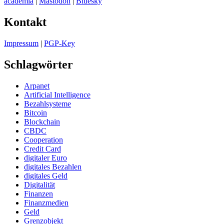
academia
|
Mastodon
|
Bluesky
Kontakt
Impressum
|
PGP-Key
Schlagwörter
Arpanet
Artificial Intelligence
Bezahlsysteme
Bitcoin
Blockchain
CBDC
Cooperation
Credit Card
digitaler Euro
digitales Bezahlen
digitales Geld
Digitalität
Finanzen
Finanzmedien
Geld
Grenzobjekt