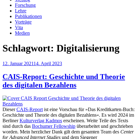
Forschung
Lehre
Publikationen
Vorträge
Vita
Medien
Schlagwort:
Digitalisierung
Veröffentlicht
12. Januar 2021
14. April 2023
am
CAIS-Report: Geschichte und Theorie
des digitalen Bezahlens
Dieser
CAIS-Report
ist eine Vorschau für »Das Kreditkarten-Buch:
Geschichte und Theorie des digitalen Bezahlens«. Es wird 2024 im
Berliner
Kulturverlag Kadmos
erscheinen. Weite Teile des Texts
sind durch das
Bochumer Fellowship
überarbeitet und geschrieben
worden. Mein herzlicher Dank gilt dem gesamten Team des
Center
for Advanced Internet Studies
und dem Siegener