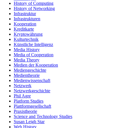
History of Computing
History of Networking
Infrastruktur
Infrastrukturen
Kooperation
Kreditkarte
Kryptowährung
Kulturtechnik
Künstliche Intelligenz
Media History
Media of Cooperation
Media Theory
Medien der Kooperation
Mediengeschichte
Medientheorie
Medienwissenschaft
Netzwerk
Netzwerkgeschichte
Phil Agre
Platform Studies
Plattformgesellschaft
Praxistheorie
Science and Technology Studies
Susan Leigh Star
Web History