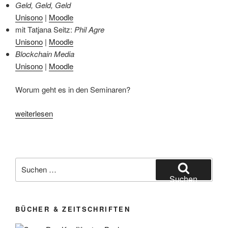
Geld, Geld, Geld
Unisono
|
Moodle
mit Tatjana Seitz:
Phil Agre
Unisono
|
Moodle
Blockchain Media
Unisono
|
Moodle
Worum geht es in den Seminaren?
„Lehrveranstaltungen
weiterlesen
im
Wintersemester
2022/23“
Suchen
nach:
Suchen
BÜCHER & ZEITSCHRIFTEN