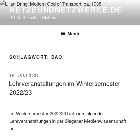
Zum
NETZEUNDNETZWERKE.DE
Inhalt
PD Dr. Sebastian Gießmann
springen
Menü
SCHLAGWORT:
DAO
VERÖFFENTLICHT
19. JULI 2022
AM
Lehrveranstaltungen im Wintersemester
2022/23
Im Wintersemester 2022/23 biete ich folgende
Lehrveranstaltungen in der Siegener Medienwissenschaft
an: