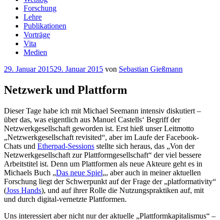
Forschung
Lehre
Publikationen
Vorträge
Vita
Medien
Veröffentlicht
29. Januar 2015
29. Januar 2015
von
Sebastian Gießmann
am
Netzwerk und Plattform
Dieser Tage habe ich mit Michael Seemann intensiv diskutiert –
über das, was eigentlich aus Manuel Castells‘ Begriff der
Netzwerkgesellschaft geworden ist. Erst hieß unser Leitmotto
„Netzwerkgesellschaft revisited“, aber im Laufe der Facebook-
Chats und
Etherpad-Sessions
stellte sich heraus, das „Von der
Netzwerkgesellschaft zur Plattformgesellschaft“ der viel bessere
Arbeitstitel ist. Denn um Plattformen als neue Akteure geht es in
Michaels Buch „
Das neue Spiel
„, aber auch in meiner aktuellen
Forschung liegt der Schwerpunkt auf der Frage der „platformativity“
(
Joss Hands
), und auf ihrer Rolle die Nutzungspraktiken auf, mit
und durch digital-vernetzte Plattformen.
Uns interessiert aber nicht nur der aktuelle „Plattformkapitalismus“ –