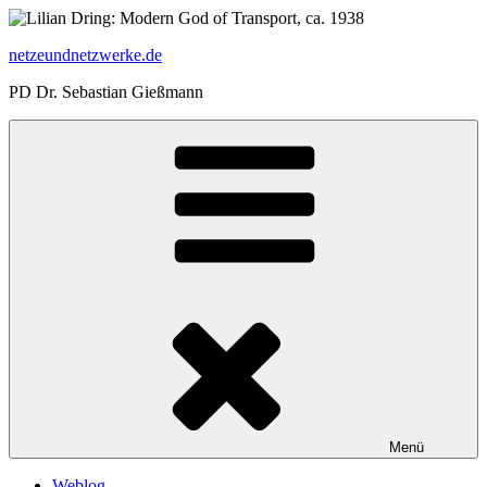
Zum
Inhalt
netzeundnetzwerke.de
springen
PD Dr. Sebastian Gießmann
Menü
Weblog