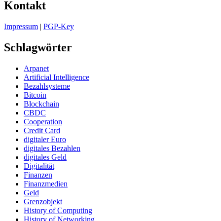
Kontakt
Impressum
|
PGP-Key
Schlagwörter
Arpanet
Artificial Intelligence
Bezahlsysteme
Bitcoin
Blockchain
CBDC
Cooperation
Credit Card
digitaler Euro
digitales Bezahlen
digitales Geld
Digitalität
Finanzen
Finanzmedien
Geld
Grenzobjekt
History of Computing
History of Networking