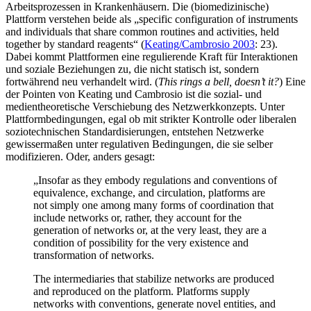
Arbeitsprozessen in Krankenhäusern. Die (biomedizinische)
Plattform verstehen beide als „specific configuration of instruments
and individuals that share common routines and activities, held
together by standard reagents“ (
Keating/Cambrosio 2003
: 23).
Dabei kommt Plattformen eine regulierende Kraft für Interaktionen
und soziale Beziehungen zu, die nicht statisch ist, sondern
fortwährend neu verhandelt wird. (
This rings a bell, doesn’t it?
) Eine
der Pointen von Keating und Cambrosio ist die sozial- und
medientheoretische Verschiebung des Netzwerkkonzepts. Unter
Plattformbedingungen, egal ob mit strikter Kontrolle oder liberalen
soziotechnischen Standardisierungen, entstehen Netzwerke
gewissermaßen unter regulativen Bedingungen, die sie selber
modifizieren. Oder, anders gesagt:
„Insofar as they embody regulations and conventions of
equivalence, exchange, and circulation, platforms are
not simply one among many forms of coordination that
include networks or, rather, they account for the
generation of networks or, at the very least, they are a
condition of possibility for the very existence and
transformation of networks.
The intermediaries that stabilize networks are produced
and reproduced on the platform. Platforms supply
networks with conventions, generate novel entities, and