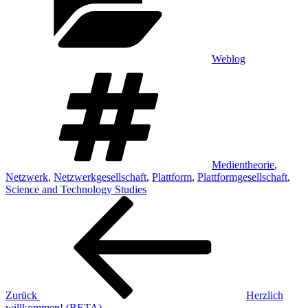
Weblog
Schlagwörter
Medientheorie
,
Netzwerk
,
Netzwerkgesellschaft
,
Plattform
,
Plattformgesellschaft
,
Science and Technology Studies
Beitragsnavigation
Vorheriger
Beitrag
Zurück
Herzlich
willkommen! (BETA)