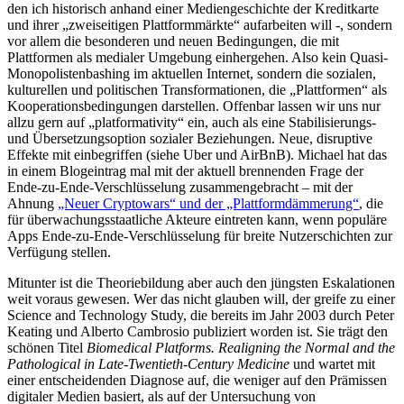
den ich historisch anhand einer Mediengeschichte der Kreditkarte
und ihrer „zweiseitigen Plattformmärkte“ aufarbeiten will -, sondern
vor allem die besonderen und neuen Bedingungen, die mit
Plattformen als medialer Umgebung einhergehen. Also kein Quasi-
Monopolistenbashing im aktuellen Internet, sondern die sozialen,
kulturellen und politischen Transformationen, die „Plattformen“ als
Kooperationsbedingungen darstellen. Offenbar lassen wir uns nur
allzu gern auf „platformativity“ ein, auch als eine Stabilisierungs-
und Übersetzungsoption sozialer Beziehungen. Neue, disruptive
Effekte mit einbegriffen (siehe Uber und AirBnB). Michael hat das
in einem Blogeintrag mal mit der aktuell brennenden Frage der
Ende-zu-Ende-Verschlüsselung zusammengebracht – mit der
Ahnung
„Neuer Cryptowars“ und der „Plattformdämmerung“
, die
für überwachungsstaatliche Akteure eintreten kann, wenn populäre
Apps Ende-zu-Ende-Verschlüsselung für breite Nutzerschichten zur
Verfügung stellen.
Mitunter ist die Theoriebildung aber auch den jüngsten Eskalationen
weit voraus gewesen. Wer das nicht glauben will, der greife zu einer
Science and Technology Study, die bereits im Jahr 2003 durch Peter
Keating und Alberto Cambrosio publiziert worden ist. Sie trägt den
schönen Titel
Biomedical Platforms. Realigning the Normal and the
Pathological in Late-Twentieth-Century Medicine
und wartet mit
einer entscheidenden Diagnose auf, die weniger auf den Prämissen
digitaler Medien basiert, als auf der Untersuchung von