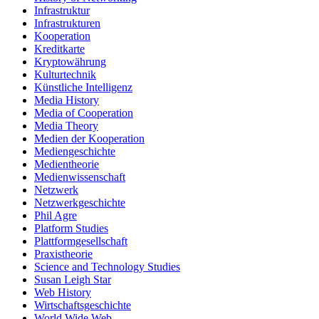
Infrastruktur
Infrastrukturen
Kooperation
Kreditkarte
Kryptowährung
Kulturtechnik
Künstliche Intelligenz
Media History
Media of Cooperation
Media Theory
Medien der Kooperation
Mediengeschichte
Medientheorie
Medienwissenschaft
Netzwerk
Netzwerkgeschichte
Phil Agre
Platform Studies
Plattformgesellschaft
Praxistheorie
Science and Technology Studies
Susan Leigh Star
Web History
Wirtschaftsgeschichte
World Wide Web