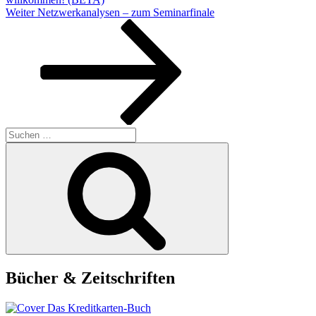
Nächster
Weiter
Netzwerkanalysen – zum Seminarfinale
Beitrag
Suchen
nach:
Suchen
Bücher & Zeitschriften