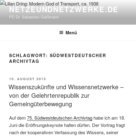
Zum
NETZEUNDNETZWERKE.DE
Inhalt
PD Dr. Sebastian Gießmann
springen
Menü
SCHLAGWORT:
SÜDWESTDEUTSCHER
ARCHIVTAG
VERÖFFENTLICHT
10. AUGUST 2015
AM
Wissenszukünfte und Wissensnetzwerke –
von der Gelehrtenrepublik zur
Gemeingüterbewegung
Auf dem
75. Südwestdeutschen Archivtag
habe ich am 18.
Juni die Eröffnungskeynote halten dürfen. Der Vortrag fragt
nach der kooperativen Verfassung des Wissens, seiner