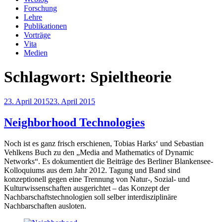
Forschung
Lehre
Publikationen
Vorträge
Vita
Medien
Schlagwort:
Spieltheorie
Veröffentlicht
23. April 2015
23. April 2015
am
Neighborhood Technologies
Noch ist es ganz frisch erschienen, Tobias Harks‘ und Sebastian
Vehlkens Buch zu den „Media and Mathematics of Dynamic
Networks“. Es dokumentiert die Beiträge des Berliner Blankensee-
Kolloquiums aus dem Jahr 2012. Tagung und Band sind
konzeptionell gegen eine Trennung von Natur-, Sozial- und
Kulturwissenschaften ausgerichtet – das Konzept der
Nachbarschaftstechnologien soll selber interdisziplinäre
Nachbarschaften ausloten.