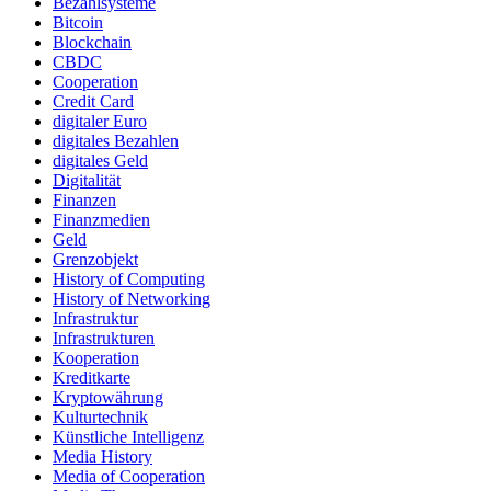
Bezahlsysteme
Bitcoin
Blockchain
CBDC
Cooperation
Credit Card
digitaler Euro
digitales Bezahlen
digitales Geld
Digitalität
Finanzen
Finanzmedien
Geld
Grenzobjekt
History of Computing
History of Networking
Infrastruktur
Infrastrukturen
Kooperation
Kreditkarte
Kryptowährung
Kulturtechnik
Künstliche Intelligenz
Media History
Media of Cooperation