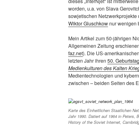
dieses „InterNjet“ ist mittlerwe
worden, u.a. von Slava Gerovitc
sowjetischen Netzwerkprojekte 
Wiktor Gluschkow
nur wenigen 
Mein Artikel zum 50-jährigen Nic
Allgemeinen Zeitung erschienen
faz.net
). Die US-amerikanischen
letzten Jahr ihren
50. Geburtsta
Medienkulturen des Kalten Krie
Medientechnologien und kybernet
zwischen – beiden Seiten des E
Karte des Einheitlichen Staatlichen N
Jahr 1990. Datiert auf 1964 in Peters, 
History of the Soviet Internet
, Cambrid