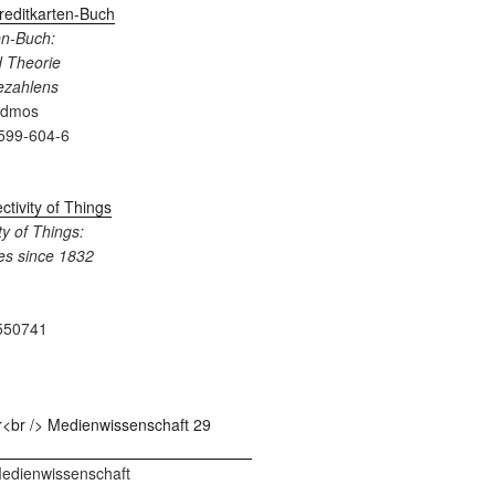
en-Buch:
 Theorie
Bezahlens
admos
599-604-6
y of Things:
es since 1832
550741
 Medienwissenschaft