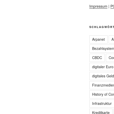
Impressum
|
P
SCHLAGWÖR
Arpanet
A
Bezahlsyste
CBDC
Coo
digitaler Euro
digitales Geld
Finanzmedie
History of C
Infrastruktur
Kreditkarte