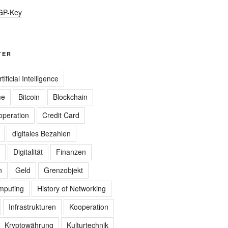
GP-Key
TER
rtificial Intelligence
me
Bitcoin
Blockchain
peration
Credit Card
digitales Bezahlen
Digitalität
Finanzen
n
Geld
Grenzobjekt
omputing
History of Networking
Infrastrukturen
Kooperation
Kryptowährung
Kulturtechnik