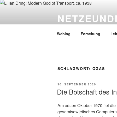
Zum
Inhalt
NETZEUND
springen
PD Dr. Sebastian Gießmann
Weblog
Forschung
Leh
SCHLAGWORT:
OGAS
VERÖFFENTLICHT
30. SEPTEMBER 2020
AM
Die Botschaft des In
Am ersten Oktober 1970 fiel die
gesamtsowjetisches Computerne