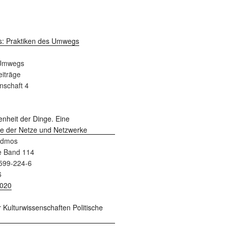
 Umwegs
Beiträge
nschaft 4
admos
e Band 114
599-224-6
6
2020