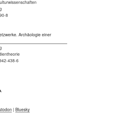
 Kulturwissenschaften
g
90-8
g
dientheorie
942-438-6
A
stodon
|
Bluesky