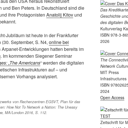
ile aus den USA heraus rekonstruiert
h und Ben Peters. In Deutschland sind die
Das Kreditkart
und ihre Protagonisten
Anatolij Kitov
und
Geschichte und
bekannt.
des digitalen 
Kulturverlag K
ht-Jubiläum ist heute in der Frankfurter
ISBN 978-3-86
2026
 (30. September, S. N4,
online bei
 Arpanet-Entwicklungen hatten bereits im
g
. Im kommenden Siegener Seminar
The Connectivit
ges: „The Americans
“ werden die digitalen
Network Cultur
ischen Infrastrukturen auf – und
MIT Press
isernen Vorhangs analysiert.
Infrastructures
ISBN 9780262
2024
Open Access
etzwerks von Rechenzentren EGSVT, Plan für das
Ben:
How Not To Network a Nation: The Uneasy
ge, MA/London 2016, S. 112.
Zeitschrift für