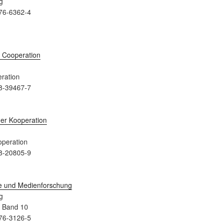
g
76-6362-4
ration
8-39467-7
peration
8-20805-9
g
a Band 10
76-3126-5