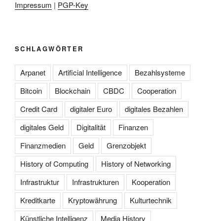
Impressum
|
PGP-Key
SCHLAGWÖRTER
Arpanet
Artificial Intelligence
Bezahlsysteme
Bitcoin
Blockchain
CBDC
Cooperation
Credit Card
digitaler Euro
digitales Bezahlen
digitales Geld
Digitalität
Finanzen
Finanzmedien
Geld
Grenzobjekt
History of Computing
History of Networking
Infrastruktur
Infrastrukturen
Kooperation
Kreditkarte
Kryptowährung
Kulturtechnik
Künstliche Intelligenz
Media History