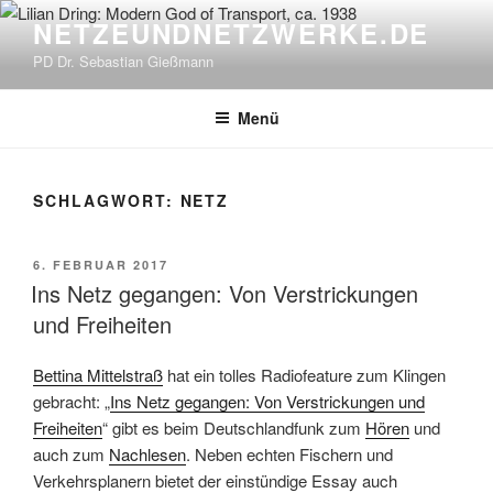
Zum
NETZEUNDNETZWERKE.DE
Inhalt
PD Dr. Sebastian Gießmann
springen
Menü
SCHLAGWORT:
NETZ
VERÖFFENTLICHT
6. FEBRUAR 2017
AM
Ins Netz gegangen: Von Verstrickungen
und Freiheiten
Bettina Mittelstraß
hat ein tolles Radiofeature zum Klingen
gebracht: „
Ins Netz gegangen: Von Verstrickungen und
Freiheiten
“ gibt es beim Deutschlandfunk zum
Hören
und
auch zum
Nachlesen
. Neben echten Fischern und
Verkehrsplanern bietet der einstündige Essay auch