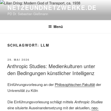
Zum
NETZEUNDNETZWERKE.DE
Inhalt
PD Dr. Sebastian Gießmann
springen
Menü
SCHLAGWORT:
LLM
VERÖFFENTLICHT
29. MAI 2026
AM
Anthropic Studies: Medienkulturen unter
den Bedingungen künstlicher Intelligenz
Einführungsvorlesung an der
Philosophischen Fakultät
der
Universität zu Köln
Die Einführungsvorlesung schlägt mittels
Anthropic Studies
eine situierte Auseinandersetzung mit der aktuellen,
neo-