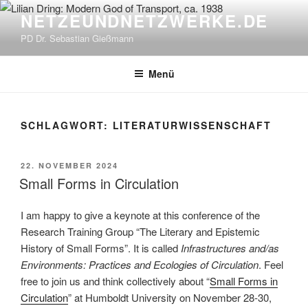
Zum
NETZEUNDNETZWERKE.DE
Inhalt
PD Dr. Sebastian Gießmann
springen
Menü
SCHLAGWORT:
LITERATURWISSENSCHAFT
VERÖFFENTLICHT
22. NOVEMBER 2024
AM
Small Forms in Circulation
I am happy to give a keynote at this conference of the
Research Training Group “The Literary and Epistemic
History of Small Forms”. It is called
Infrastructures and/as
Environments: Practices and Ecologies of Circulation
. Feel
free to join us and think collectively about “
Small Forms in
Circulation
” at Humboldt University on November 28-30,