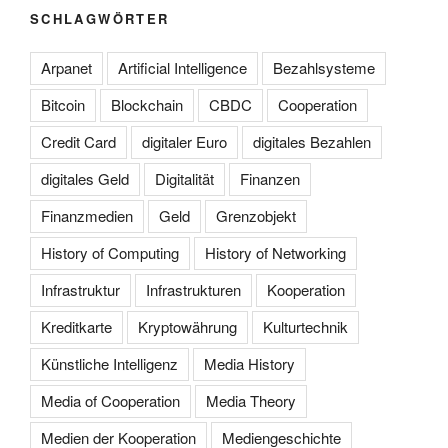
SCHLAGWÖRTER
Arpanet
Artificial Intelligence
Bezahlsysteme
Bitcoin
Blockchain
CBDC
Cooperation
Credit Card
digitaler Euro
digitales Bezahlen
digitales Geld
Digitalität
Finanzen
Finanzmedien
Geld
Grenzobjekt
History of Computing
History of Networking
Infrastruktur
Infrastrukturen
Kooperation
Kreditkarte
Kryptowährung
Kulturtechnik
Künstliche Intelligenz
Media History
Media of Cooperation
Media Theory
Medien der Kooperation
Mediengeschichte