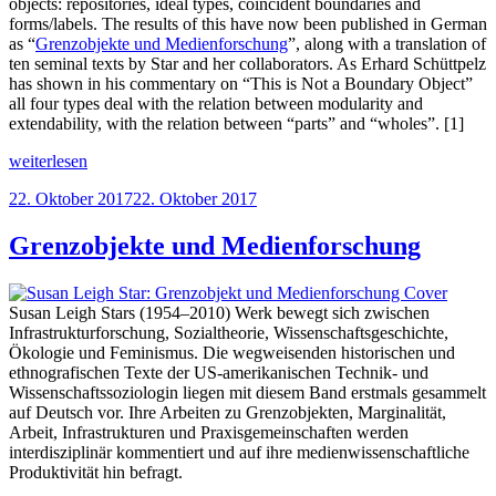
objects: repositories, ideal types, coincident boundaries and
forms/labels. The results of this have now been published in German
as “
Grenzobjekte und Medienforschung
”, along with a translation of
ten seminal texts by Star and her collaborators. As Erhard Schüttpelz
has shown in his commentary on “This is Not a Boundary Object”
all four types deal with the relation between modularity and
extendability, with the relation between “parts” and “wholes”. [1]
„Repositories
weiterlesen
in
Veröffentlicht
22. Oktober 2017
22. Oktober 2017
Cooperation“
am
Grenzobjekte und Medienforschung
Susan Leigh Stars (1954–2010) Werk bewegt sich zwischen
Infrastrukturforschung, Sozialtheorie, Wissenschaftsgeschichte,
Ökologie und Feminismus. Die wegweisenden historischen und
ethnografischen Texte der US-amerikanischen Technik- und
Wissenschaftssoziologin liegen mit diesem Band erstmals gesammelt
auf Deutsch vor. Ihre Arbeiten zu Grenzobjekten, Marginalität,
Arbeit, Infrastrukturen und Praxisgemeinschaften werden
interdisziplinär kommentiert und auf ihre medienwissenschaftliche
Produktivität hin befragt.