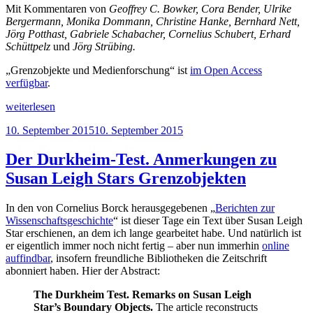
Mit Kommentaren von
Geoffrey C. Bowker, Cora Bender, Ulrike
Bergermann, Monika Dommann, Christine Hanke, Bernhard Nett,
Jörg Potthast, Gabriele Schabacher, Cornelius Schubert, Erhard
Schüttpelz
und
Jörg Strübing.
„Grenzobjekte und Medienforschung“ ist
im Open Access
verfügbar
.
„Grenzobjekte
weiterlesen
und
Veröffentlicht
10. September 2015
10. September 2015
Medienforschung“
am
Der Durkheim-Test. Anmerkungen zu
Susan Leigh Stars Grenzobjekten
In den von Cornelius Borck herausgegebenen „
Berichten zur
Wissenschaftsgeschichte
“ ist dieser Tage ein Text über Susan Leigh
Star erschienen, an dem ich lange gearbeitet habe. Und natürlich ist
er eigentlich immer noch nicht fertig – aber nun immerhin
online
auffindbar
, insofern freundliche Bibliotheken die Zeitschrift
abonniert haben. Hier der Abstract:
The Durkheim Test. Remarks on Susan Leigh
Star’s Boundary Objects.
The article reconstructs