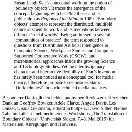
Susan Leigh Star’s conceptual work on the notion of
‘boundary objects’. It traces the emergence of the
concept, beginning with her PhD thesis and its
publication as
Regions of the Mind
in 1989. ‘Boundary
objects’ attempt to represent the distributed, multifold
nature of scientific work and its mediations between
different ‘social worlds’. Being addressed to several
‘communities of practice’, the term responded to
questions from Distributed Artificial Intelligence in
Computer Science, Workplace Studies and Computer
Supported Cooperative Work (CSCW), and
microhistorical approaches inside the growing Science
and Technology Studies. Yet the interdisciplinary
character and interpretive flexibility of Star’s invention
has rarely been noticed as a conceptual tool for media
theory. I therefore propose to reconsider Star’s
‘Durkheim test’ for sociotechnical media practices.
Besonderer Dank gilt den beiden anonymen Reviewern. Herzlichen
Dank an Geoffrey Bowker, Adele Clarke, Angela Davis, Les
Gasser, Ursula Gießmann, Erhard Schüttpelz, David Sittler, Nadine
Taha und alle TeilnehmerInnen des Workshops „The Translation of
Boundary Objects“ (Universität Siegen, 7.–8. Mai 2015) für
Materialien, Anregungen und Hinweise.