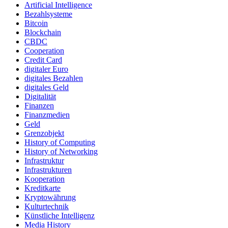
Artificial Intelligence
Bezahlsysteme
Bitcoin
Blockchain
CBDC
Cooperation
Credit Card
digitaler Euro
digitales Bezahlen
digitales Geld
Digitalität
Finanzen
Finanzmedien
Geld
Grenzobjekt
History of Computing
History of Networking
Infrastruktur
Infrastrukturen
Kooperation
Kreditkarte
Kryptowährung
Kulturtechnik
Künstliche Intelligenz
Media History