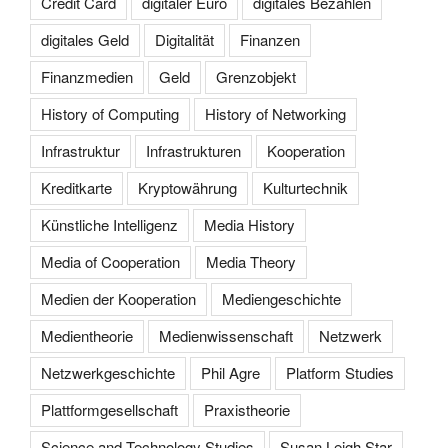
Credit Card
digitaler Euro
digitales Bezahlen
digitales Geld
Digitalität
Finanzen
Finanzmedien
Geld
Grenzobjekt
History of Computing
History of Networking
Infrastruktur
Infrastrukturen
Kooperation
Kreditkarte
Kryptowährung
Kulturtechnik
Künstliche Intelligenz
Media History
Media of Cooperation
Media Theory
Medien der Kooperation
Mediengeschichte
Medientheorie
Medienwissenschaft
Netzwerk
Netzwerkgeschichte
Phil Agre
Platform Studies
Plattformgesellschaft
Praxistheorie
Science and Technology Studies
Susan Leigh Star