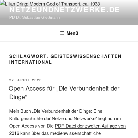
Zum
NETZEUNDNETZWERKE.DE
Inhalt
PD Dr. Sebastian Gießmann
springen
Menü
SCHLAGWORT:
GEISTESWISSENSCHAFTEN
INTERNATIONAL
VERÖFFENTLICHT
27. APRIL 2020
AM
Open Access für „Die Verbundenheit der
Dinge“
Mein Buch „Die Verbundenheit der Dinge: Eine
Kulturgeschichte der Netze und Netzwerke“ liegt nun im
Open Access vor. Die
PDF-Datei der zweiten Auflage von
2016
kann über das medienwissenschaftliche