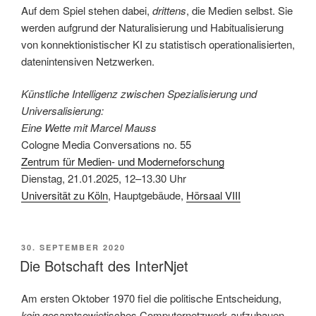
Auf dem Spiel stehen dabei,
drittens
, die Medien selbst. Sie
werden aufgrund der Naturalisierung und Habitualisierung
von konnektionistischer KI zu statistisch operationalisierten,
datenintensiven Netzwerken.
Künstliche Intelligenz zwischen Spezialisierung und
Universalisierung:
Eine Wette mit Marcel Mauss
Cologne Media Conversations no. 55
Zentrum für Medien- und Moderneforschung
Dienstag, 21.01.2025, 12–13.30 Uhr
Universität zu Köln
, Hauptgebäude,
Hörsaal VIII
VERÖFFENTLICHT
30. SEPTEMBER 2020
AM
Die Botschaft des InterNjet
Am ersten Oktober 1970 fiel die politische Entscheidung,
kein
gesamtsowjetisches Computernetzwerk aufzubauen.