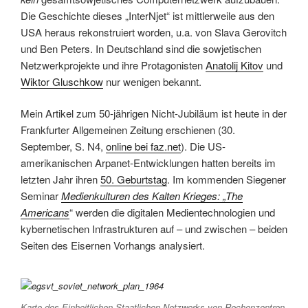
Die Geschichte dieses „InterNjet“ ist mittlerweile aus den
USA heraus rekonstruiert worden, u.a. von Slava Gerovitch
und Ben Peters. In Deutschland sind die sowjetischen
Netzwerkprojekte und ihre Protagonisten
Anatolij Kitov
und
Wiktor Gluschkow
nur wenigen bekannt.
Mein Artikel zum 50-jährigen Nicht-Jubiläum ist heute in der
Frankfurter Allgemeinen Zeitung erschienen (30.
September, S. N4,
online bei faz.net
). Die US-
amerikanischen Arpanet-Entwicklungen hatten bereits im
letzten Jahr ihren
50. Geburtstag
. Im kommenden Siegener
Seminar
Medienkulturen des Kalten Krieges: „The
Americans
“ werden die digitalen Medientechnologien und
kybernetischen Infrastrukturen auf – und zwischen – beiden
Seiten des Eisernen Vorhangs analysiert.
Karte des Einheitlichen Staatlichen Netzwerks von Rechenzentren