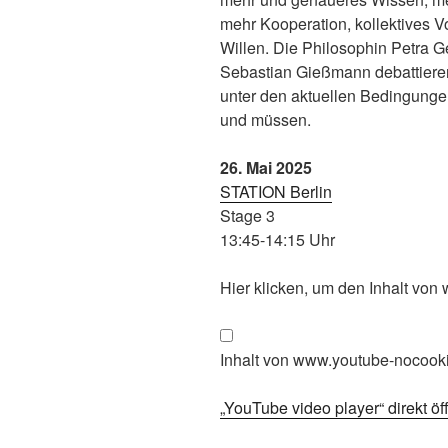
mehr Kooperation, kollektives V
Willen. Die Philosophin Petra G
Sebastian Gießmann debattieren
unter den aktuellen Bedingungen
und müssen.
26. Mai 2025
STATION Berlin
Stage 3
13:45-14:15 Uhr
„YouTube
Hier klicken, um den Inhalt vo
video
player“
von
Inhalt von www.youtube-nocook
www.youtube-
nocookie.com
„YouTube video player“ direkt öf
anzeigen