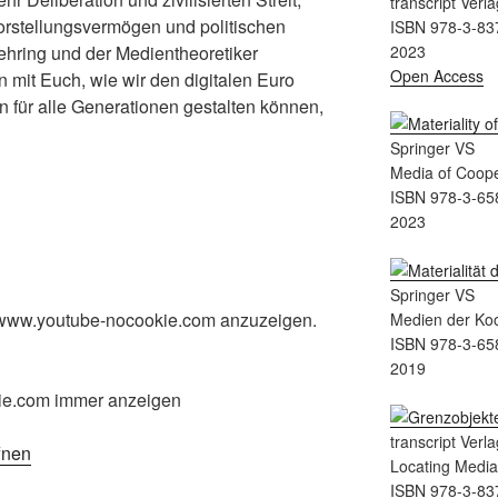
transcript Verla
orstellungsvermögen und politischen
ISBN 978-3-83
ehring und der Medientheoretiker
2023
Open Access
 mit Euch, wie wir den digitalen Euro
 für alle Generationen gestalten können,
Springer VS
Media of Coope
ISBN 978-3-65
2023
Springer VS
n www.youtube-nocookie.com anzuzeigen.
Medien der Koo
ISBN 978-3-65
2019
ie.com immer anzeigen
transcript Verla
fnen
Locating Medi
ISBN 978-3-83