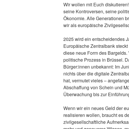
Wir wollen mit Euch diskutieren!
seine Kontroversen, seine polit
Ökonomie. Alle Generationen 
wir als europäische Zivilgesell
2025 wird ein entscheidendes Ja
Europäische Zentralbank steckt 
diese neue Form des Bargelds. 
politische Prozess in Brüssel. D
Bürger:innen unbekannt: Im Jun
nichts über die digitale Zentr
hat, vermutet vieles – angefange
Abschaffung von Schein und Münz
Überwachung bis zur Einführun
Wenn wir ein neues Geld der eur
realisieren wollen, braucht es d
zivilgesellschaftliche Aufmerksa
mehr und genaueres Wissen, mehr