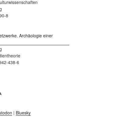
 Kulturwissenschaften
g
90-8
g
dientheorie
942-438-6
A
stodon
|
Bluesky