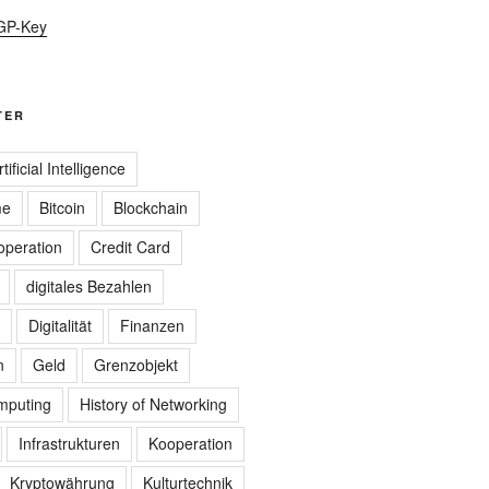
GP-Key
TER
rtificial Intelligence
me
Bitcoin
Blockchain
peration
Credit Card
digitales Bezahlen
Digitalität
Finanzen
n
Geld
Grenzobjekt
omputing
History of Networking
Infrastrukturen
Kooperation
Kryptowährung
Kulturtechnik