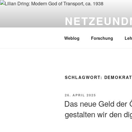
Zum
Inhalt
NETZEUND
springen
PD Dr. Sebastian Gießmann
Weblog
Forschung
Leh
SCHLAGWORT:
DEMOKRAT
VERÖFFENTLICHT
26. APRIL 2025
AM
Das neue Geld der Ö
gestalten wir den di