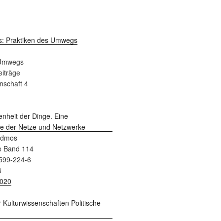
 Umwegs
Beiträge
nschaft 4
admos
e Band 114
599-224-6
6
2020