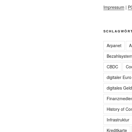
Impressum
|
P
SCHLAGWÖR
Arpanet
A
Bezahlsyste
CBDC
Coo
digitaler Euro
digitales Geld
Finanzmedie
History of C
Infrastruktur
Kreditkarte