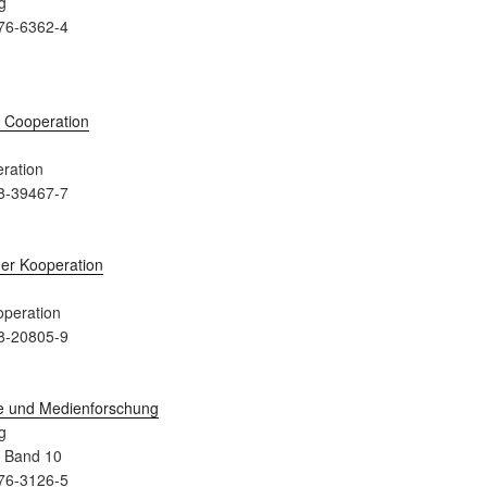
g
76-6362-4
ration
8-39467-7
peration
8-20805-9
g
a Band 10
76-3126-5