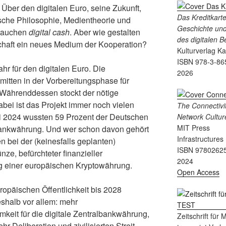
 Über den digitalen Euro, seine Zukunft,
Das Kreditkart
ische Philosophie, Medientheorie und
Geschichte und
brauchen
digital cash
. Aber wie gestalten
des digitalen 
schaft ein neues Medium der Kooperation?
Kulturverlag K
ISBN 978-3-86
hr für den digitalen Euro. Die
2026
mitten in der Vorbereitungsphase für
Währenddessen stockt der nötige
abei ist das Projekt immer noch vielen
The Connectivit
i 2024 wussten 59 Prozent der Deutschen
Network Cultur
MIT Press
albankwährung. Und wer schon davon gehört
Infrastructures
n bei der (keinesfalls geplanten)
ISBN 9780262
e, befürchteter finanzieller
2024
g einer europäischen Kryptowährung.
Open Access
opäischen Öffentlichkeit bis 2028
eshalb vor allem: mehr
mkeit für die digitale Zentralbankwährung,
Zeitschrift für
 Deliberation und zivilisierten Streit,