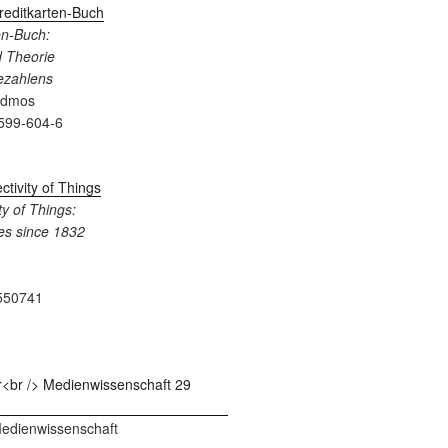
en-Buch:
 Theorie
Bezahlens
admos
599-604-6
y of Things:
es since 1832
550741
 Medienwissenschaft