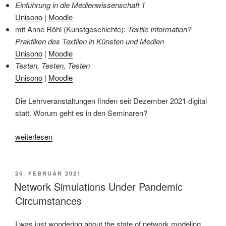
Einführung in die Medienwissenschaft 1
Unisono
|
Moodle
mit Anne Röhl (Kunstgeschichte):
Textile Information?
Praktiken des Textilen in Künsten und Medien
Unisono
|
Moodle
Testen, Testen, Testen
Unisono
|
Moodle
Die Lehrveranstaltungen finden seit Dezember 2021 digital
statt. Worum geht es in den Seminaren?
„Lehrveranstaltungen
weiterlesen
im
Wintersemester
2021/22“
VERÖFFENTLICHT
25. FEBRUAR 2021
AM
Network Simulations Under Pandemic
Circumstances
I was just wondering about the state of network modeling,