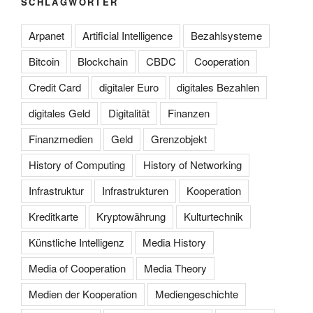
SCHLAGWÖRTER
Arpanet
Artificial Intelligence
Bezahlsysteme
Bitcoin
Blockchain
CBDC
Cooperation
Credit Card
digitaler Euro
digitales Bezahlen
digitales Geld
Digitalität
Finanzen
Finanzmedien
Geld
Grenzobjekt
History of Computing
History of Networking
Infrastruktur
Infrastrukturen
Kooperation
Kreditkarte
Kryptowährung
Kulturtechnik
Künstliche Intelligenz
Media History
Media of Cooperation
Media Theory
Medien der Kooperation
Mediengeschichte