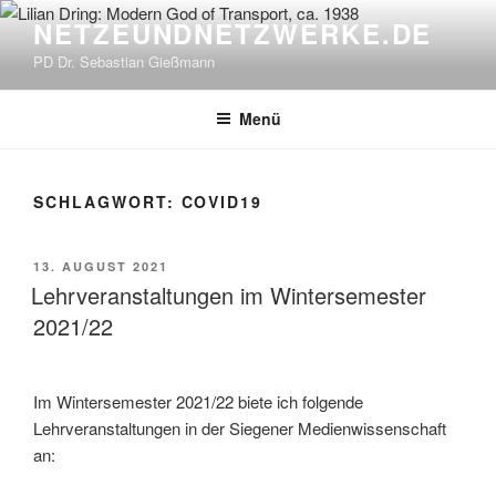
Zum
NETZEUNDNETZWERKE.DE
Inhalt
PD Dr. Sebastian Gießmann
springen
Menü
SCHLAGWORT:
COVID19
VERÖFFENTLICHT
13. AUGUST 2021
AM
Lehrveranstaltungen im Wintersemester
2021/22
Im Wintersemester 2021/22 biete ich folgende
Lehrveranstaltungen in der Siegener Medienwissenschaft
an: