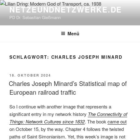
Zum
NETZEUNDNETZWERKE.DE
Inhalt
PD Dr. Sebastian Gießmann
springen
Menü
SCHLAGWORT:
CHARLES JOSEPH MINARD
VERÖFFENTLICHT
18. OKTOBER 2024
AM
Charles Joseph Minard’s Statistical map of
European railroad traffic
So I continue with another image that represents a
significant entry in my network history
The Connectivity of
Things: Network Cultures since 1832
. The book
came out
on October 15, by the way. Chapter 4 follows the twisted
paths of Saint Simonianism. Yet, this week’s image is not