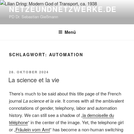
Zum
NETZEUNDNETZWERKE.DE
Inhalt
PD Dr. Sebastian Gießmann
springen
Menü
SCHLAGWORT:
AUTOMATION
VERÖFFENTLICHT
28. OKTOBER 2024
AM
La science et la vie
There’s much to be said about this title page of the French
journal
La science et la vie
. It comes with all the ambivalent
connotations of gender, telephony, labor and automation
history. We can still see a shadow of „
la demoiselle du
téléphone
“ in the center of the image. Yet, the telephone girl
or „
Fräulein vom Amt
“ has become a non-human switching